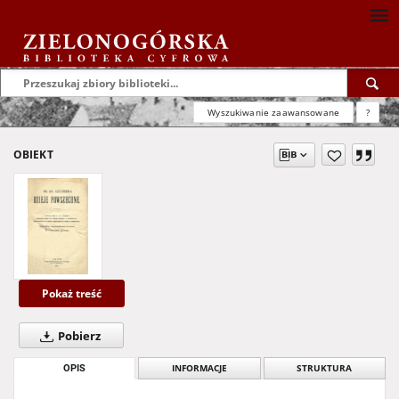
Wyszukiwanie zaawansowane
?
OBIEKT
Pokaż treść
Pobierz
OPIS
INFORMACJE
STRUKTURA