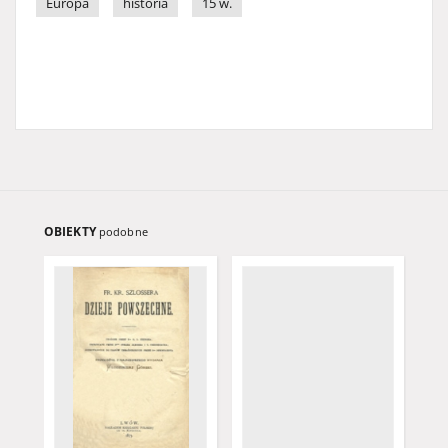
Europa
historia
15 w.
OBIEKTY
podobne