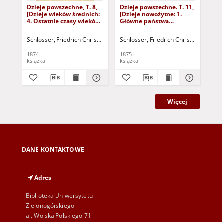
Dzieje powszechne, T. 8,
Dzieje powszechne. T. 11,
Dzi
[Dzieje wieków średnich:
[Dzieje nowożytne: 1.
[Dz
4. Ostatnie czasy wieków
Główne państwa
His
średnich, 5. Przejście do
europejskie u wstępu do
stu
czasów nowożytnych]
szesnastego stulecia, 2.
Schlosser, Friedrich Christoph (1776-1861)
Schlosser, Friedrich Christoph (1776
Hagen, Karl (1810-1868) - 
Sch
Historja szesnastego
stulecia]
1874
1875
187
książka
książka
ksi
Więcej
DANE KONTAKTOWE
Adres
Biblioteka Uniwersytetu
Zielonogórskiego
al. Wojska Polskiego 71