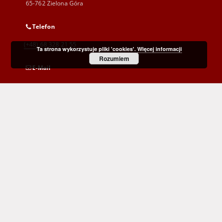
65-762 Zielona Góra
Telefon
(+48) 68 328 21 55
Ta strona wykorzystuje pliki 'cookies'.
Więcej informacji
Rozumiem
E-Mail
kontakt@zbc.uz.zgora.pl
Wojewódzka i Miejska Biblioteka Publiczna
im. C. Norwida w Zielonej Górze
al. Wojska Polskiego 9
65-077 Zielona Góra
(+48) 68 453 26 06
p.karp@biblioteka.zgora.pl