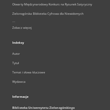
Otwarty Międzynarodowy Konkurs na Rysunek Satyryczny
Zielonogórska Biblioteka Cyfrowa dla Niewidomych
...
Zobacz więcej
Indeksy
Autor
Tytuł
Temat i słowa kluczowe
Wydawca
Informacje
Biblioteka Uniwersytetu Zielonogórskiego