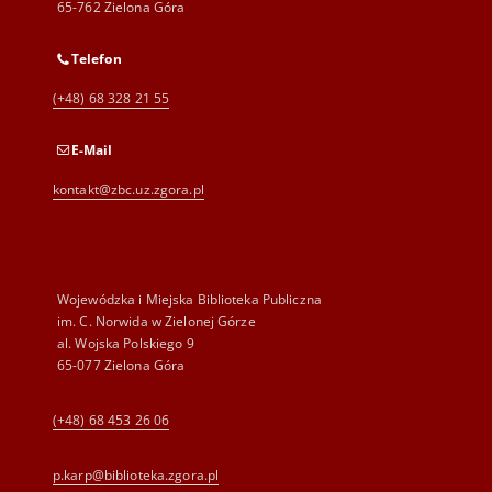
65-762 Zielona Góra
Telefon
(+48) 68 328 21 55
E-Mail
kontakt@zbc.uz.zgora.pl
Wojewódzka i Miejska Biblioteka Publiczna
im. C. Norwida w Zielonej Górze
al. Wojska Polskiego 9
65-077 Zielona Góra
(+48) 68 453 26 06
p.karp@biblioteka.zgora.pl