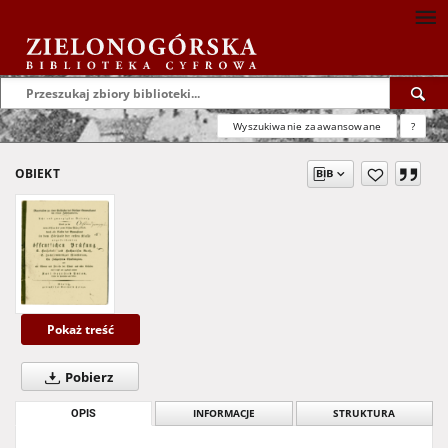
Wyszukiwanie zaawansowane
?
OBIEKT
Pokaż treść
Pobierz
OPIS
INFORMACJE
STRUKTURA