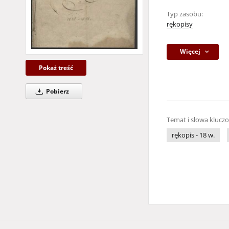
Typ zasobu:
rękopisy
Więcej
Pokaż treść
Pobierz
Temat i słowa klucz
rękopis - 18 w.