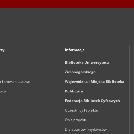
ksy
Informacje
Biblioteka Uniwersytetu
Zielonogórskiego
 i słowa kluczowe
Wojewódzka i Miejska Biblioteka
wca
Publiczna
Federacja Bibliotek Cyfrowych
Uczestnicy Projektu
Opis projektu
Dla autorów i wydawców