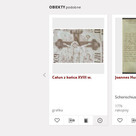
OBIEKTY
podobne
Całun z końca XVIII w.
Joannes Huss
Schorischius
1776
grafika
rękopisy