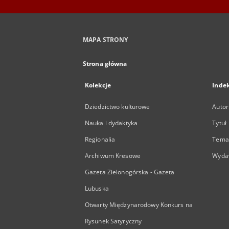
MAPA STRONY
Strona główna
Kolekcje
Inde
Dziedzictwo kulturowe
Autor
Nauka i dydaktyka
Tytuł
Regionalia
Temat
Archiwum Kresowe
Wyda
Gazeta Zielonogórska - Gazeta
Lubuska
Otwarty Międzynarodowy Konkurs na
Rysunek Satyryczny