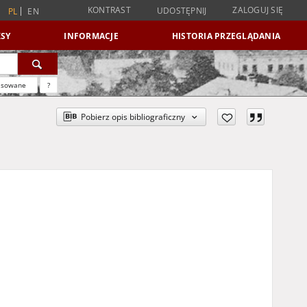
KONTRAST
ZALOGUJ SIĘ
UDOSTĘPNIJ
PL
EN
SY
INFORMACJE
HISTORIA PRZEGLĄDANIA
nsowane
?
Pobierz opis bibliograficzny