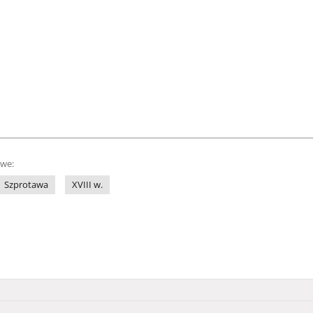
owe:
Szprotawa
XVIII w.