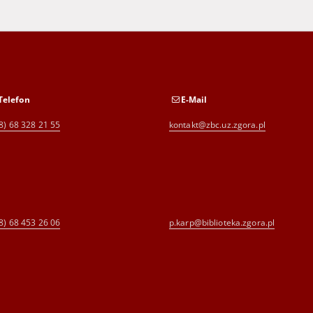
Telefon
E-Mail
8) 68 328 21 55
kontakt@zbc.uz.zgora.pl
8) 68 453 26 06
p.karp@biblioteka.zgora.pl