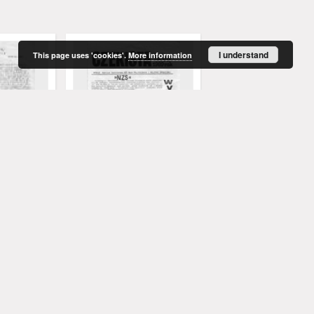
I understand
This page uses 'cookies'.
More information
dodatek
CZEKISTA: pismo
CZEKISTA: pismo
ec 1982)
"Niezależnego Zrzeszenia
"Niezależnego Zrzesze
Studentów", nr 1 (listopad
Studentów", nr 2 (22.XI
1988)
1988
1988
czasopismo
czasopismo
More