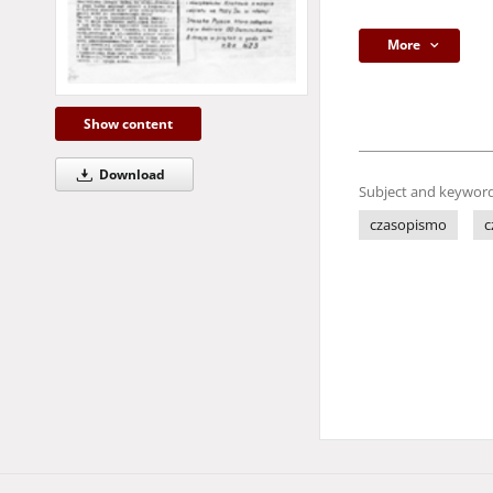
More
Show content
Download
Subject and keyword
czasopismo
c