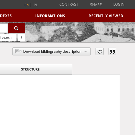
CONTRAST
LOGIN
SHARE
EN
PL
NDEXES
INFORMATIONS
RECENTLY VIEWED
 search
?
Download bibliography description
STRUCTURE