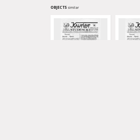
OBJECTS
similar
Kurier Studencki, nr 7
Kurier Stud
(18.06.1982)
(1987.05.06
1982
1987
czasopismo
czasopismo