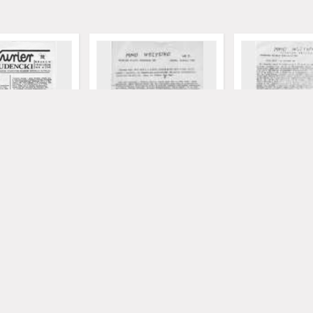
encki, nr 4
Mimo wszystko, nr 3
Mimo wszystko, 
)
(czerwiec 1982)
specjalny (czerwi
1982
1982
czasopismo
czasopismo