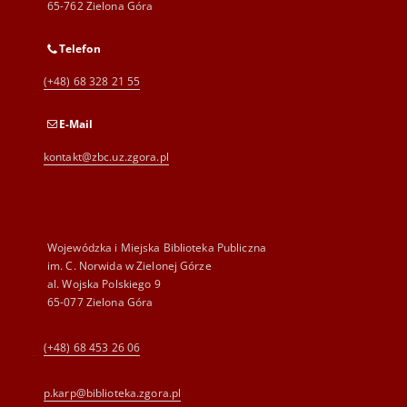
65-762 Zielona Góra
Telefon
(+48) 68 328 21 55
E-Mail
kontakt@zbc.uz.zgora.pl
Wojewódzka i Miejska Biblioteka Publiczna
im. C. Norwida w Zielonej Górze
al. Wojska Polskiego 9
65-077 Zielona Góra
(+48) 68 453 26 06
p.karp@biblioteka.zgora.pl