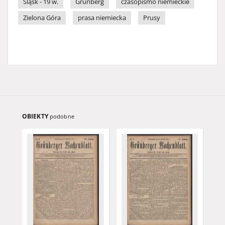
Śląsk - 19 w.
Grünberg
czasopismo niemieckie
Zielona Góra
prasa niemiecka
Prusy
OBIEKTY
podobne