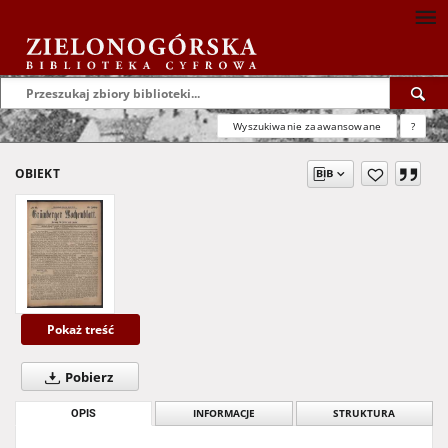
Wyszukiwanie zaawansowane
?
OBIEKT
Pokaż treść
Pobierz
OPIS
INFORMACJE
STRUKTURA