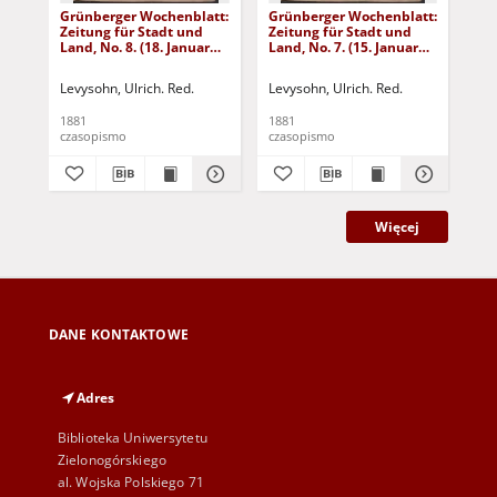
Grünberger Wochenblatt:
Grünberger Wochenblatt:
Gr
Zeitung für Stadt und
Zeitung für Stadt und
Zei
Land, No. 8. (18. Januar
Land, No. 7. (15. Januar
Lan
1881)
1881)
18
Levysohn, Ulrich. Red.
Levysohn, Ulrich. Red.
Lev
1881
1881
188
czasopismo
czasopismo
cza
Więcej
DANE KONTAKTOWE
Adres
Biblioteka Uniwersytetu
Zielonogórskiego
al. Wojska Polskiego 71