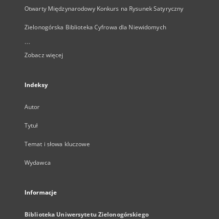
Otwarty Międzynarodowy Konkurs na Rysunek Satyryczny
Zielonogórska Biblioteka Cyfrowa dla Niewidomych
...
Zobacz więcej
Indeksy
Autor
Tytuł
Temat i słowa kluczowe
Wydawca
Informacje
Biblioteka Uniwersytetu Zielonogórskiego