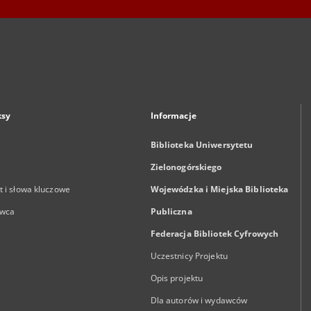
ksy
Informacje
Biblioteka Uniwersytetu
Zielonogórskiego
 i słowa kluczowe
Wojewódzka i Miejska Biblioteka
wca
Publiczna
Federacja Bibliotek Cyfrowych
Uczestnicy Projektu
Opis projektu
Dla autorów i wydawców