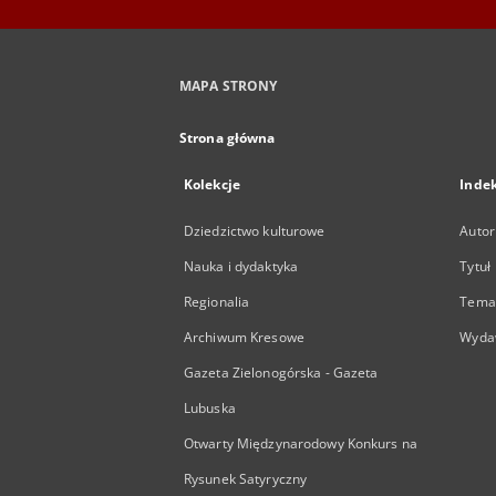
MAPA STRONY
Strona główna
Kolekcje
Inde
Dziedzictwo kulturowe
Autor
Nauka i dydaktyka
Tytuł
Regionalia
Temat
Archiwum Kresowe
Wyda
Gazeta Zielonogórska - Gazeta
Lubuska
Otwarty Międzynarodowy Konkurs na
Rysunek Satyryczny