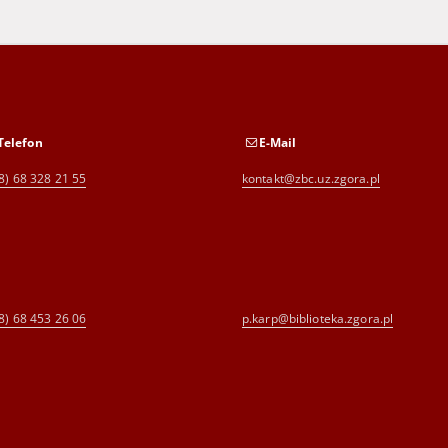
Telefon
E-Mail
8) 68 328 21 55
kontakt@zbc.uz.zgora.pl
8) 68 453 26 06
p.karp@biblioteka.zgora.pl