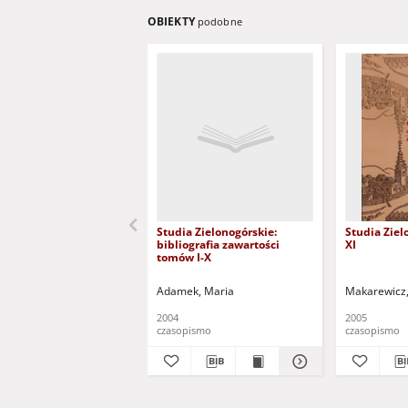
OBIEKTY
podobne
Studia Zielonogórskie:
Studia Ziel
bibliografia zawartości
XI
tomów I-X
Adamek, Maria
Makarewicz,
2004
2005
czasopismo
czasopismo