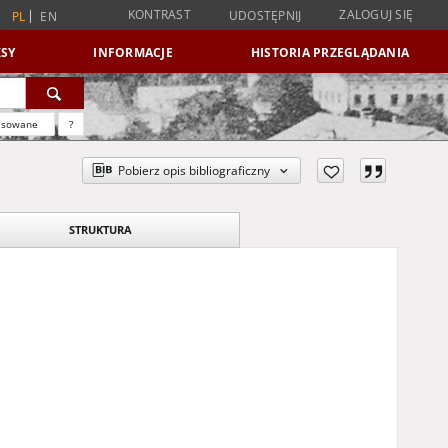
KONTRAST
ZALOGUJ SIĘ
UDOSTĘPNIJ
PL
EN
SY
INFORMACJE
HISTORIA PRZEGLĄDANIA
nsowane
?
Pobierz opis bibliograficzny
STRUKTURA