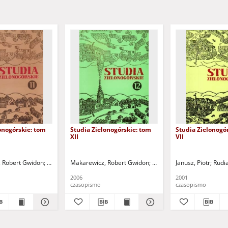
onogórskie: tom
Studia Zielonogórskie: tom
Studia Zielonogó
XII
VII
 Robert Gwidon
Wyder, Grażyna
Makarewicz, Robert Gwidon
Osękowski, Czesław (1952- )
Czarnuch, Zbigniew
Janusz, Piotr
Markiewicz, Czes
Rudia
Rudia
2006
2001
czasopismo
czasopismo