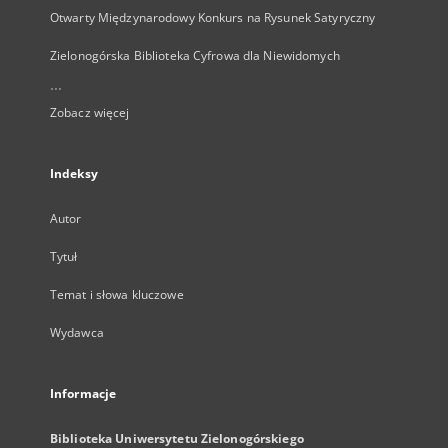
Otwarty Międzynarodowy Konkurs na Rysunek Satyryczny
Zielonogórska Biblioteka Cyfrowa dla Niewidomych
...
Zobacz więcej
Indeksy
Autor
Tytuł
Temat i słowa kluczowe
Wydawca
Informacje
Biblioteka Uniwersytetu Zielonogórskiego