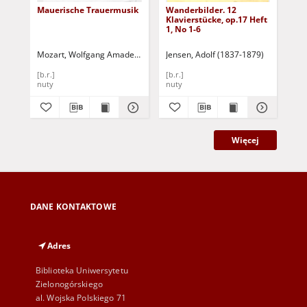
Mauerische Trauermusik
Wanderbilder. 12
Val
Klavierstücke, op.17 Heft
1, No 1-6
Mozart, Wolfgang Amadeus (1756-1791)
Jensen, Adolf (1837-1879)
Mos
[b.r.]
[b.r.]
[b.r
nuty
nuty
nut
Więcej
DANE KONTAKTOWE
Adres
Biblioteka Uniwersytetu
Zielonogórskiego
al. Wojska Polskiego 71