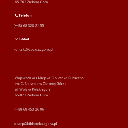
65-762 Zielona Góra
Telefon
(+48) 68 328 21 55
E-Mail
kontakt@zbc.uz.zgora.pl
Wojewódzka i Miejska Biblioteka Publiczna
im. C. Norwida w Zielonej Górze
al. Wojska Polskiego 9
65-077 Zielona Góra
(+48) 68 453 26 06
p.karp@biblioteka.zgora.pl