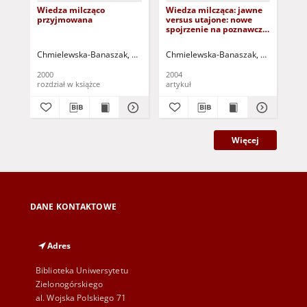
Wiedza milcząco
Wiedza milcząca: jawne
Pr
przyjmowana
versus utajone: nowe
na
spojrzenie na poznawcze
hu
i społeczne
funkcjonowanie
Chmielewska-Banaszak, Danuta
Sady, Wojciech (1952 -)
Chmielewska-Banaszak, Danuta
Mag
Ch
człowieka
2000
2004
199
rozdział w książce
artykuł
art
Więcej
DANE KONTAKTOWE
Adres
Biblioteka Uniwersytetu
Zielonogórskiego
al. Wojska Polskiego 71