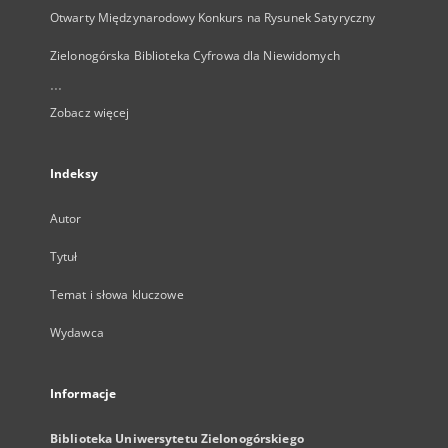
Otwarty Międzynarodowy Konkurs na Rysunek Satyryczny
Zielonogórska Biblioteka Cyfrowa dla Niewidomych
...
Zobacz więcej
Indeksy
Autor
Tytuł
Temat i słowa kluczowe
Wydawca
Informacje
Biblioteka Uniwersytetu Zielonogórskiego