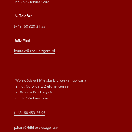
65-762 Zielona Góra
Telefon
(+48) 68 328 21 55
E-Mail
kontakt@zbc.uz.zgora.pl
Wojewódzka i Miejska Biblioteka Publiczna
im. C. Norwida w Zielonej Górze
al. Wojska Polskiego 9
65-077 Zielona Góra
(+48) 68 453 26 06
p.karp@biblioteka.zgora.pl