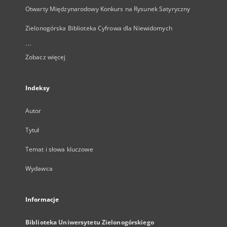
Otwarty Międzynarodowy Konkurs na Rysunek Satyryczny
Zielonogórska Biblioteka Cyfrowa dla Niewidomych
...
Zobacz więcej
Indeksy
Autor
Tytuł
Temat i słowa kluczowe
Wydawca
Informacje
Biblioteka Uniwersytetu Zielonogórskiego