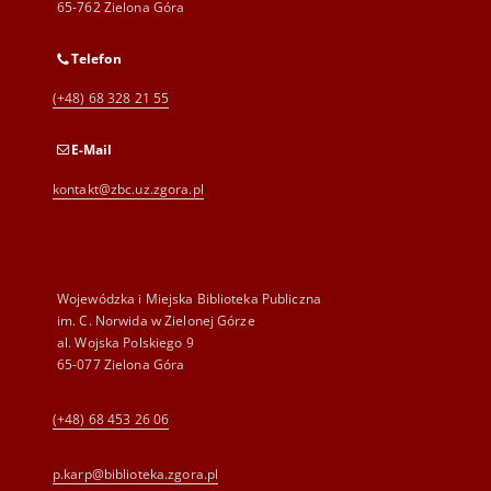
65-762 Zielona Góra
Telefon
(+48) 68 328 21 55
E-Mail
kontakt@zbc.uz.zgora.pl
Wojewódzka i Miejska Biblioteka Publiczna
im. C. Norwida w Zielonej Górze
al. Wojska Polskiego 9
65-077 Zielona Góra
(+48) 68 453 26 06
p.karp@biblioteka.zgora.pl