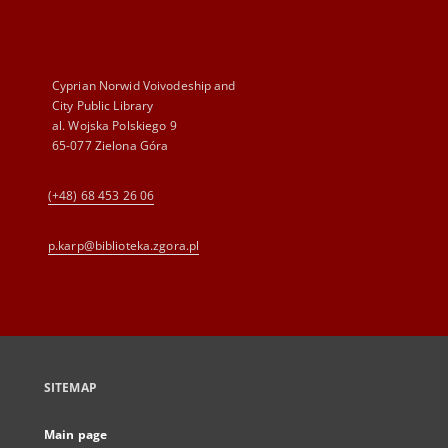
Cyprian Norwid Voivodeship and
City Public Library
al. Wojska Polskiego 9
65-077 Zielona Góra
(+48) 68 453 26 06
p.karp@biblioteka.zgora.pl
SITEMAP
Main page