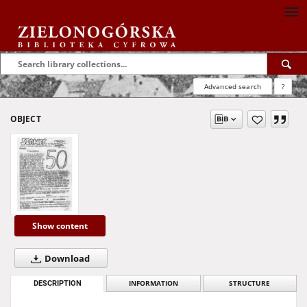
Advanced search
?
OBJECT
Show content
Download
DESCRIPTION
INFORMATION
STRUCTURE