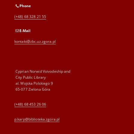
Phone
(+48) 68 328 21 55
E-Mail
kontakt@zbc.uz.zgora.pl
Cyprian Norwid Voivodeship and
City Public Library
al. Wojska Polskiego 9
65-077 Zielona Góra
(+48) 68 453 26 06
p.karp@biblioteka.zgora.pl