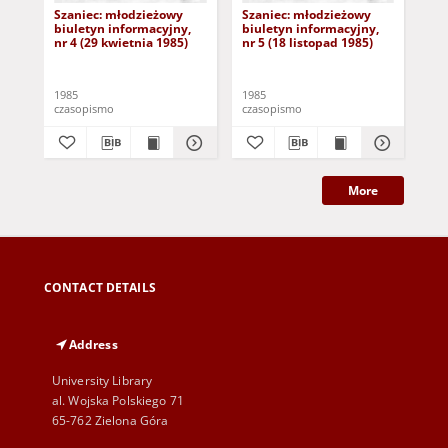
Szaniec: młodzieżowy
Szaniec: młodzieżowy
Sz
biuletyn informacyjny,
biuletyn informacyjny,
biu
nr 4 (29 kwietnia 1985)
nr 5 (18 listopad 1985)
nr 
1985
1985
198
czasopismo
czasopismo
cza
More
CONTACT DETAILS
Address
University Library
al. Wojska Polskiego 71
65-762 Zielona Góra