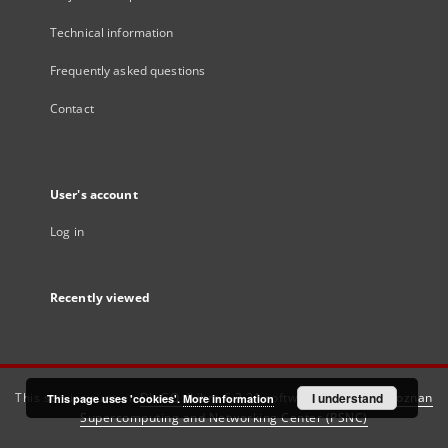
Technical information
Frequently asked questions
Contact
User's account
Log in
Recently viewed
This service runs on
DInGO dLibra 6.3.21
software created by
I understand
Poznan
This page uses 'cookies'.
More information
Supercomputing and Networking Center (PSNC)