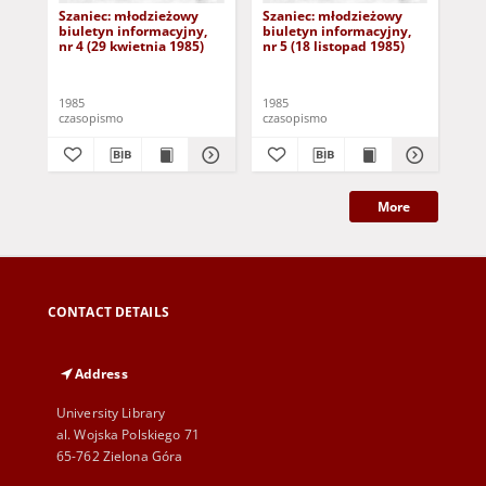
Szaniec: młodzieżowy
Szaniec: młodzieżowy
Sz
biuletyn informacyjny,
biuletyn informacyjny,
biu
nr 4 (29 kwietnia 1985)
nr 5 (18 listopad 1985)
nr 
1985
1985
198
czasopismo
czasopismo
cza
More
CONTACT DETAILS
Address
University Library
al. Wojska Polskiego 71
65-762 Zielona Góra