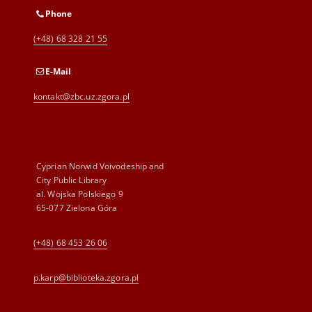
Phone
(+48) 68 328 21 55
E-Mail
kontakt@zbc.uz.zgora.pl
Cyprian Norwid Voivodeship and
City Public Library
al. Wojska Polskiego 9
65-077 Zielona Góra
(+48) 68 453 26 06
p.karp@biblioteka.zgora.pl