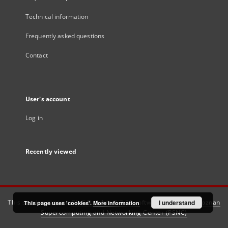
Technical information
Frequently asked questions
Contact
User's account
Log in
Recently viewed
This service runs on
DInGO dLibra 6.3.21
software created by
I understand
Poznan
This page uses 'cookies'.
More information
Supercomputing and Networking Center (PSNC)