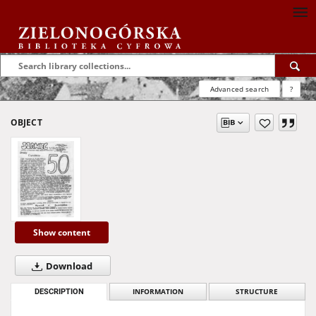
Advanced search
?
OBJECT
Show content
Download
DESCRIPTION
INFORMATION
STRUCTURE