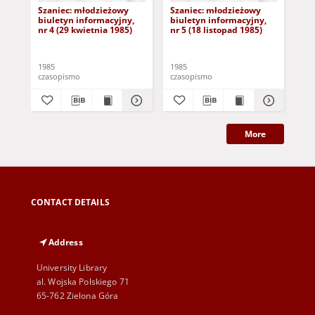
Szaniec: młodzieżowy
Szaniec: młodzieżowy
Sz
biuletyn informacyjny,
biuletyn informacyjny,
biu
nr 4 (29 kwietnia 1985)
nr 5 (18 listopad 1985)
nr 
1985
1985
198
czasopismo
czasopismo
cza
More
CONTACT DETAILS
Address
University Library
al. Wojska Polskiego 71
65-762 Zielona Góra