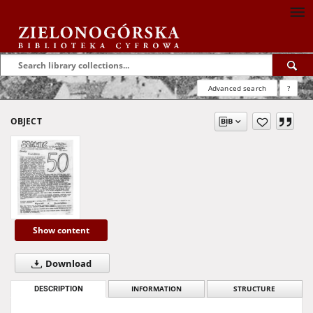
Advanced search
?
OBJECT
Show content
Download
DESCRIPTION
INFORMATION
STRUCTURE