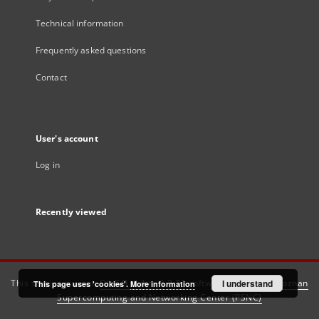
Technical information
Frequently asked questions
Contact
User's account
Log in
Recently viewed
This service runs on
DInGO dLibra 6.3.21
software created by
I understand
Poznan
This page uses 'cookies'.
More information
Supercomputing and Networking Center (PSNC)