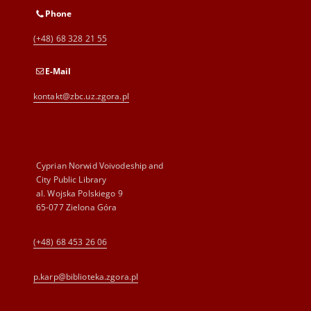
Phone
(+48) 68 328 21 55
E-Mail
kontakt@zbc.uz.zgora.pl
Cyprian Norwid Voivodeship and
City Public Library
al. Wojska Polskiego 9
65-077 Zielona Góra
(+48) 68 453 26 06
p.karp@biblioteka.zgora.pl