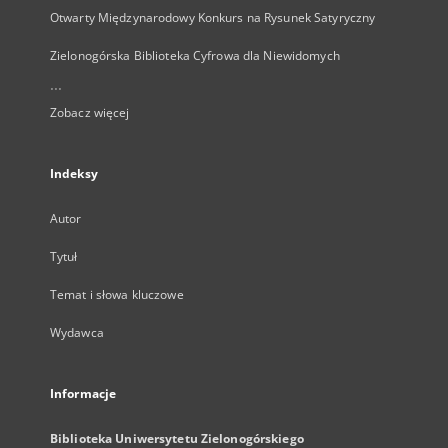
Otwarty Międzynarodowy Konkurs na Rysunek Satyryczny
Zielonogórska Biblioteka Cyfrowa dla Niewidomych
...
Zobacz więcej
Indeksy
Autor
Tytuł
Temat i słowa kluczowe
Wydawca
Informacje
Biblioteka Uniwersytetu Zielonogórskiego