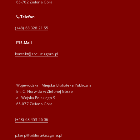
65-762 Zielona Góra
Telefon
(+48) 68 328 21 55
E-Mail
kontakt@zbc.uz.zgora.pl
Wojewódzka i Miejska Biblioteka Publiczna
im. C. Norwida w Zielonej Górze
al. Wojska Polskiego 9
65-077 Zielona Góra
(+48) 68 453 26 06
p.karp@biblioteka.zgora.pl