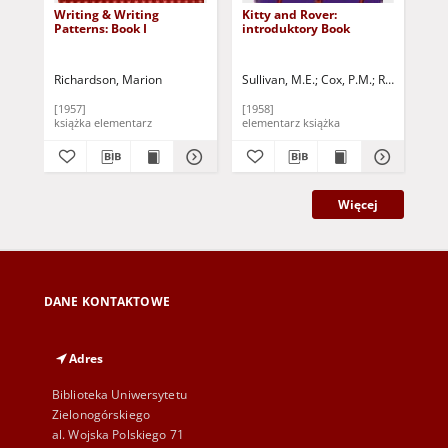
Writing & Writing
Kitty and Rover:
He
Patterns: Book I
introduktory Book
Richardson, Marion
Sullivan, M.E.
Cox, P.M.
Radcliffe Wils
O'D
[1957]
[1958]
[19
książka elementarz
elementarz książka
Więcej
DANE KONTAKTOWE
Adres
Biblioteka Uniwersytetu
Zielonogórskiego
al. Wojska Polskiego 71