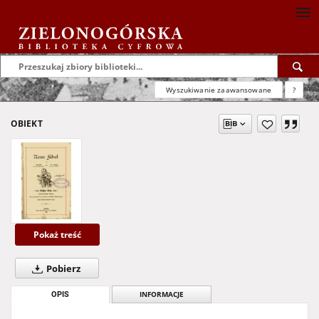
Wyszukiwanie zaawansowane
?
OBIEKT
Pokaż treść
Pobierz
OPIS
INFORMACJE