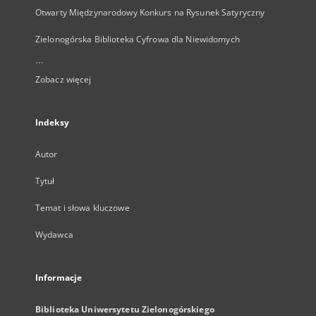
Otwarty Międzynarodowy Konkurs na Rysunek Satyryczny
Zielonogórska Biblioteka Cyfrowa dla Niewidomych
...
Zobacz więcej
Indeksy
Autor
Tytuł
Temat i słowa kluczowe
Wydawca
Informacje
Biblioteka Uniwersytetu Zielonogórskiego