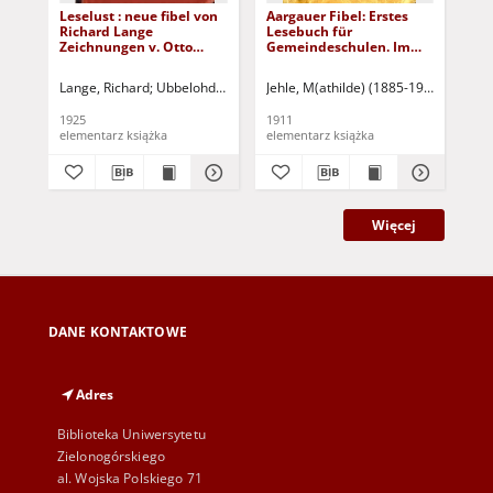
Leselust : neue fibel von
Aargauer Fibel: Erstes
Le
Richard Lange
Lesebuch für
Zeichnungen v. Otto
Gemeindeschulen. Im
Ubbelohde
Auftrag des
Erziehungsrates unter
Lange, Richard
Ubbelohde, Otto - il.
Jehle, M(athilde) (1885-1967)
Feu
Mitwirkung des Kts.
Aargau unter Mitwirkung
1925
1911
195
der kant.
elementarz książka
elementarz książka
Lesebuchkommission
verfasst. Bilder von
Eug(en) Steimer.
Więcej
DANE KONTAKTOWE
Adres
Biblioteka Uniwersytetu
Zielonogórskiego
al. Wojska Polskiego 71