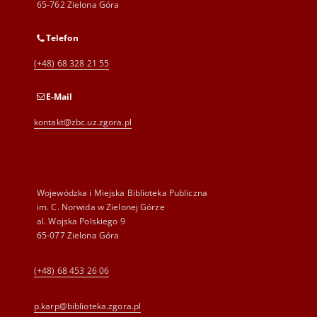
65-762 Zielona Góra
Telefon
(+48) 68 328 21 55
E-Mail
kontakt@zbc.uz.zgora.pl
Wojewódzka i Miejska Biblioteka Publiczna
im. C. Norwida w Zielonej Górze
al. Wojska Polskiego 9
65-077 Zielona Góra
(+48) 68 453 26 06
p.karp@biblioteka.zgora.pl