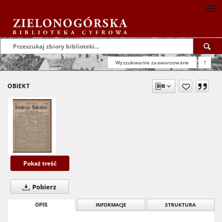
Wyszukiwanie zaawansowane
?
OBIEKT
Pokaż treść
Pobierz
OPIS
INFORMACJE
STRUKTURA