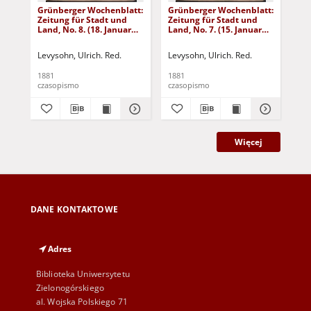
Grünberger Wochenblatt:
Grünberger Wochenblatt:
Gr
Zeitung für Stadt und
Zeitung für Stadt und
Zei
Land, No. 8. (18. Januar
Land, No. 7. (15. Januar
Lan
1881)
1881)
18
Levysohn, Ulrich. Red.
Levysohn, Ulrich. Red.
Lev
1881
1881
188
czasopismo
czasopismo
cza
Więcej
DANE KONTAKTOWE
Adres
Biblioteka Uniwersytetu
Zielonogórskiego
al. Wojska Polskiego 71