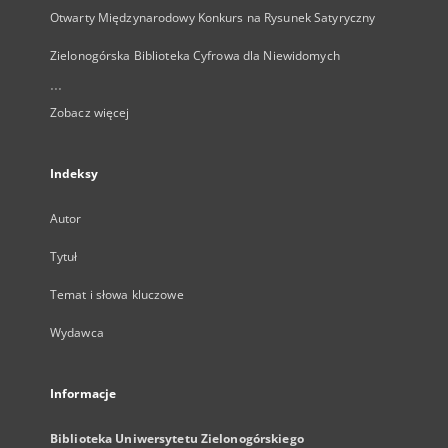
Otwarty Międzynarodowy Konkurs na Rysunek Satyryczny
Zielonogórska Biblioteka Cyfrowa dla Niewidomych
...
Zobacz więcej
Indeksy
Autor
Tytuł
Temat i słowa kluczowe
Wydawca
Informacje
Biblioteka Uniwersytetu Zielonogórskiego