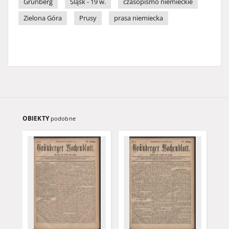
Grünberg
Śląsk - 19 w.
czasopismo niemieckie
Zielona Góra
Prusy
prasa niemiecka
OBIEKTY
podobne