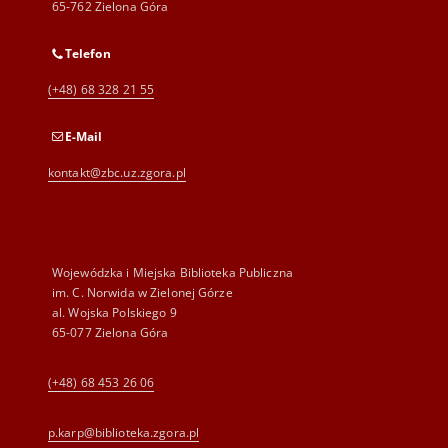
65-762 Zielona Góra
Telefon
(+48) 68 328 21 55
E-Mail
kontakt@zbc.uz.zgora.pl
Wojewódzka i Miejska Biblioteka Publiczna
im. C. Norwida w Zielonej Górze
al. Wojska Polskiego 9
65-077 Zielona Góra
(+48) 68 453 26 06
p.karp@biblioteka.zgora.pl