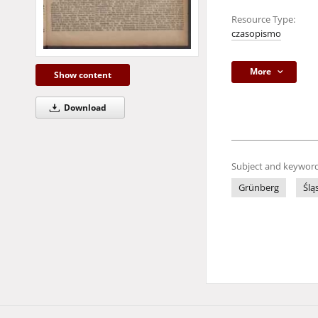
Resource Type:
czasopismo
More
Show content
Download
Subject and keyword
Grünberg
Ślą