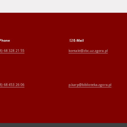
Phone
E-Mail
8) 68 328 21 55
kontakt@zbc.uz.zgora.pl
8) 68 453 26 06
p.karp@biblioteka.zgora.pl