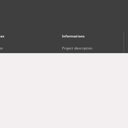
xes
Informations
or
Project description
Project Participants
ct and Keywords
Technical information
sher
Frequently asked questions
Contact