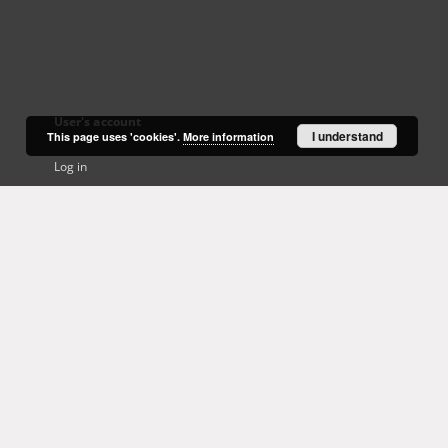
User's account
I understand
This page uses 'cookies'.
More information
Log in
Recently viewed