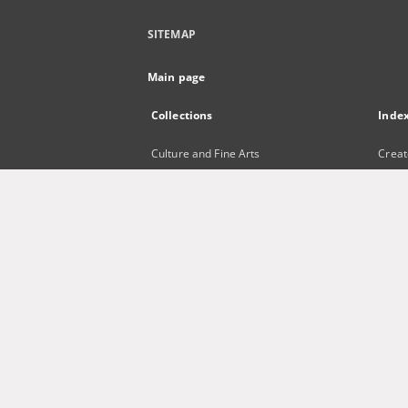
SITEMAP
Main page
Collections
Inde
Culture and Fine Arts
Creat
Science and Teaching
Title
Regional Materials
Subje
Border Archive
Publi
Gazeta Zielonogórska - Gazeta
Lubuska
International Open Cartoon Contest
Digital Library Zielona Gora for the
Blind