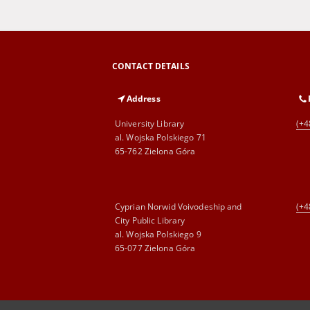
CONTACT DETAILS
Address
University Library
(+4
al. Wojska Polskiego 71
65-762 Zielona Góra
Cyprian Norwid Voivodeship and
(+4
City Public Library
al. Wojska Polskiego 9
65-077 Zielona Góra