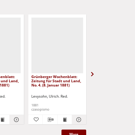
enblatt:
Grünberger Wochenblatt:
Grünberger Wochenbla
t und Land,
Zeitung für Stadt und Land,
Zeitung für Stadt und 
 1881)
No. 4. (8. Januar 1881)
No. 3. (6. Januar 1881)
Red.
Levysohn, Ulrich. Red.
Levysohn, Ulrich. Red.
1881
1881
czasopismo
czasopismo
More