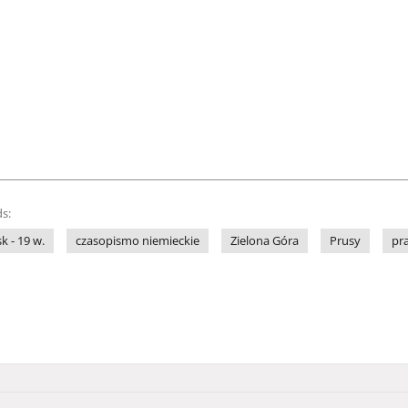
s:
sk - 19 w.
czasopismo niemieckie
Zielona Góra
Prusy
pr