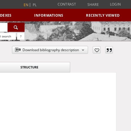
CONTRAST
LOGIN
SHARE
EN
PL
NDEXES
INFORMATIONS
RECENTLY VIEWED
 search
?
Download bibliography description
STRUCTURE