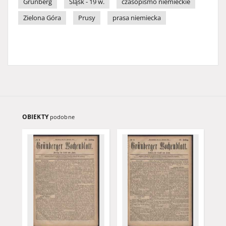
Grünberg
Śląsk - 19 w.
czasopismo niemieckie
Zielona Góra
Prusy
prasa niemiecka
OBIEKTY
podobne