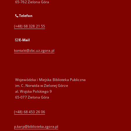
65-762 Zielona Góra
Telefon
(+48) 68 328 21 55
E-Mail
kontakt@zbc.uz.zgora.pl
Wojewódzka i Miejska Biblioteka Publiczna
im. C. Norwida w Zielonej Górze
al. Wojska Polskiego 9
65-077 Zielona Góra
(+48) 68 453 26 06
p.karp@biblioteka.zgora.pl