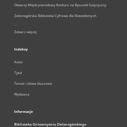
Otwarty Międzynarodowy Konkurs na Rysunek Satyryczny
Zielonogórska Biblioteka Cyfrowa dla Niewidomych
...
Zobacz więcej
Indeksy
Autor
Tytuł
Temat i słowa kluczowe
Wydawca
Informacje
Biblioteka Uniwersytetu Zielonogórskiego