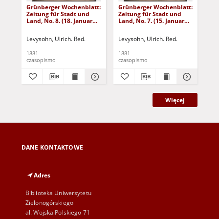
Grünberger Wochenblatt:
Grünberger Wochenblatt:
Gr
Zeitung für Stadt und
Zeitung für Stadt und
Zei
Land, No. 8. (18. Januar
Land, No. 7. (15. Januar
Lan
1881)
1881)
18
Levysohn, Ulrich. Red.
Levysohn, Ulrich. Red.
Lev
1881
1881
188
czasopismo
czasopismo
cza
Więcej
DANE KONTAKTOWE
Adres
Biblioteka Uniwersytetu
Zielonogórskiego
al. Wojska Polskiego 71