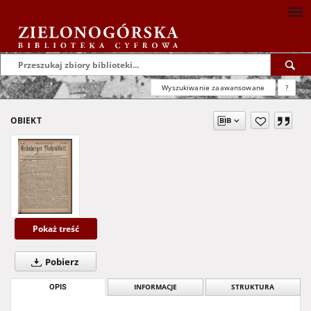
Wyszukiwanie zaawansowane
?
OBIEKT
Pokaż treść
Pobierz
OPIS
INFORMACJE
STRUKTURA