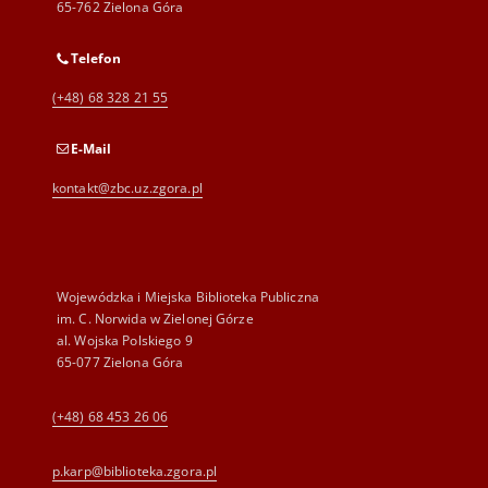
65-762 Zielona Góra
Telefon
(+48) 68 328 21 55
E-Mail
kontakt@zbc.uz.zgora.pl
Wojewódzka i Miejska Biblioteka Publiczna
im. C. Norwida w Zielonej Górze
al. Wojska Polskiego 9
65-077 Zielona Góra
(+48) 68 453 26 06
p.karp@biblioteka.zgora.pl