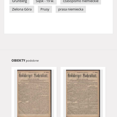
Grünberg
Śląsk - 19 w.
czasopismo niemieckie
Zielona Góra
Prusy
prasa niemiecka
OBIEKTY
podobne