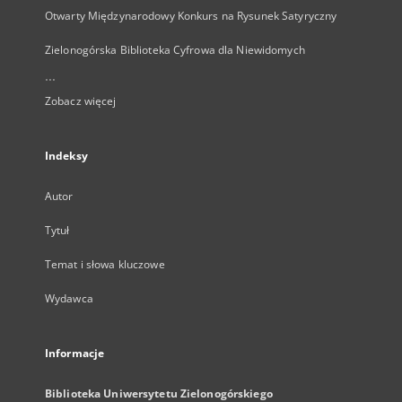
Otwarty Międzynarodowy Konkurs na Rysunek Satyryczny
Zielonogórska Biblioteka Cyfrowa dla Niewidomych
...
Zobacz więcej
Indeksy
Autor
Tytuł
Temat i słowa kluczowe
Wydawca
Informacje
Biblioteka Uniwersytetu Zielonogórskiego