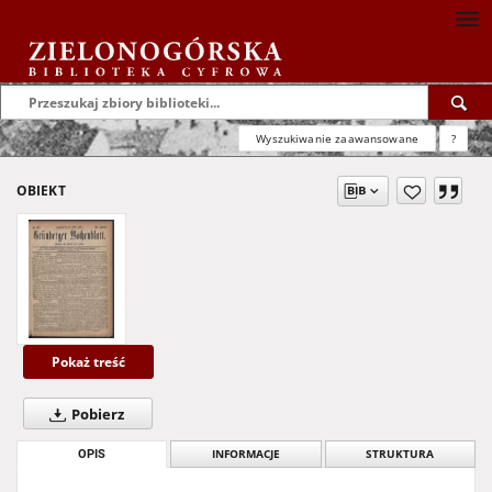
Wyszukiwanie zaawansowane
?
OBIEKT
Pokaż treść
Pobierz
OPIS
INFORMACJE
STRUKTURA