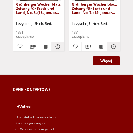
Grünberger Wochenblatt:
Grünberger Wochenblatt:
Gr
Zeitung für Stadt und
Zeitung für Stadt und
Zei
Land, No. 8. (18. Januar
Land, No. 7. (15. Januar
Lan
1881)
1881)
18
Levysohn, Ulrich. Red.
Levysohn, Ulrich. Red.
Lev
1881
1881
188
czasopismo
czasopismo
cza
Więcej
DANE KONTAKTOWE
Adres
Biblioteka Uniwersytetu
Zielonogórskiego
al. Wojska Polskiego 71