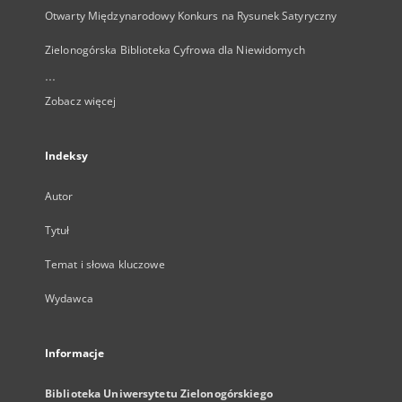
Otwarty Międzynarodowy Konkurs na Rysunek Satyryczny
Zielonogórska Biblioteka Cyfrowa dla Niewidomych
...
Zobacz więcej
Indeksy
Autor
Tytuł
Temat i słowa kluczowe
Wydawca
Informacje
Biblioteka Uniwersytetu Zielonogórskiego