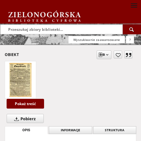
Wyszukiwanie zaawansowane
?
OBIEKT
Pokaż treść
Pobierz
OPIS
INFORMACJE
STRUKTURA