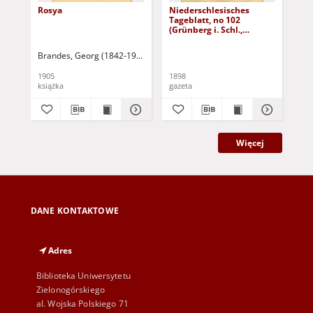
Rosya
Niederschlesisches
Ni
Tageblatt, no 102
Tag
(Grünberg i. Schl.,
(Gr
Dienstag, den 3. Mai
Fre
1898)
Brandes, Georg (1842-1927)
Sarnecka, M. - tł.
1905
1898
189
książka
gazeta
gaz
Więcej
DANE KONTAKTOWE
Adres
Biblioteka Uniwersytetu
Zielonogórskiego
al. Wojska Polskiego 71