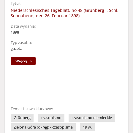
Tytuł:
Niederschlesisches Tageblatt, no 48 (Grünberg i. Schl.,
Sonnabend, den 26. Februar 1898)
Data wydania:
1898
Typ zasobu:
gazeta
Więcej
Temat i słowa kluczowe:
Grünberg
czasopismo
czasopismo niemieckie
Zielona Góra (okręg) - czasopisma
19 w.