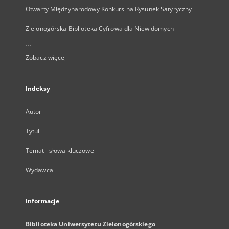
Otwarty Międzynarodowy Konkurs na Rysunek Satyryczny
Zielonogórska Biblioteka Cyfrowa dla Niewidomych
...
Zobacz więcej
Indeksy
Autor
Tytuł
Temat i słowa kluczowe
Wydawca
Informacje
Biblioteka Uniwersytetu Zielonogórskiego