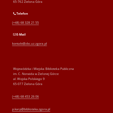
65-762 Zielona Góra
Telefon
(+48) 68 328 21 55
E-Mail
kontakt@zbc.uz.zgora.pl
Wojewódzka i Miejska Biblioteka Publiczna
im. C. Norwida w Zielonej Górze
al. Wojska Polskiego 9
65-077 Zielona Góra
(+48) 68 453 26 06
p.karp@biblioteka.zgora.pl