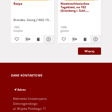
Rosya
Niederschlesisches
Ni
Tageblatt, no 102
Tag
(Grünberg i. Schl.,
(Gr
Dienstag, den 3. Mai
Fre
1898)
Brandes, Georg (1842-1927)
Sarnecka, M. - tł.
1905
1898
189
książka
gazeta
gaz
Więcej
DANE KONTAKTOWE
Adres
Biblioteka Uniwersytetu
Zielonogórskiego
al. Wojska Polskiego 71