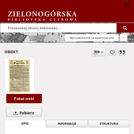
Wyszukiwanie zaawansowane
?
OBIEKT
Pokaż treść
Pobierz
OPIS
INFORMACJE
STRUKTURA