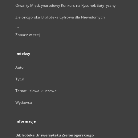
Otwarty Międzynarodowy Konkurs na Rysunek Satyryczny
Zielonogórska Biblioteka Cyfrowa dla Niewidomych
...
Zobacz więcej
Indeksy
Autor
Tytuł
Temat i słowa kluczowe
Wydawca
Informacje
Biblioteka Uniwersytetu Zielonogórskiego