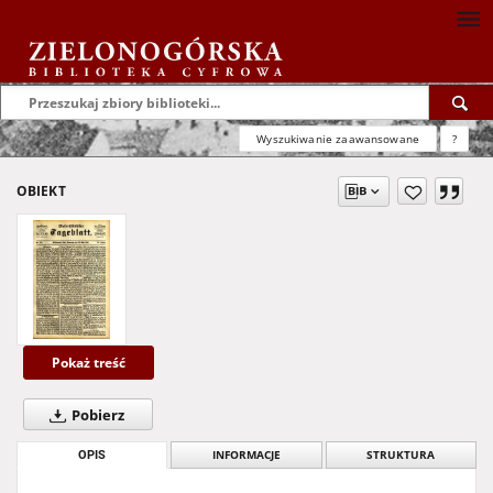
Wyszukiwanie zaawansowane
?
OBIEKT
Pokaż treść
Pobierz
OPIS
INFORMACJE
STRUKTURA