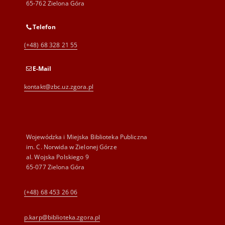
65-762 Zielona Góra
Telefon
(+48) 68 328 21 55
E-Mail
kontakt@zbc.uz.zgora.pl
Wojewódzka i Miejska Biblioteka Publiczna
im. C. Norwida w Zielonej Górze
al. Wojska Polskiego 9
65-077 Zielona Góra
(+48) 68 453 26 06
p.karp@biblioteka.zgora.pl