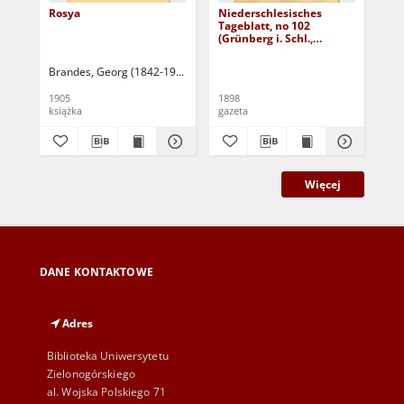
Rosya
Niederschlesisches
Ni
Tageblatt, no 102
Tag
(Grünberg i. Schl.,
(Gr
Dienstag, den 3. Mai
Fre
1898)
Brandes, Georg (1842-1927)
Sarnecka, M. - tł.
1905
1898
189
książka
gazeta
gaz
Więcej
DANE KONTAKTOWE
Adres
Biblioteka Uniwersytetu
Zielonogórskiego
al. Wojska Polskiego 71