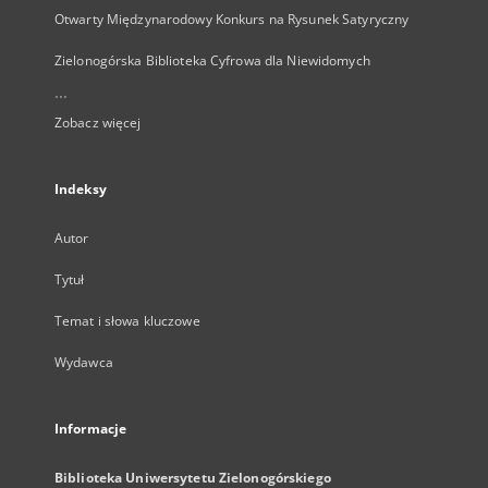
Otwarty Międzynarodowy Konkurs na Rysunek Satyryczny
Zielonogórska Biblioteka Cyfrowa dla Niewidomych
...
Zobacz więcej
Indeksy
Autor
Tytuł
Temat i słowa kluczowe
Wydawca
Informacje
Biblioteka Uniwersytetu Zielonogórskiego