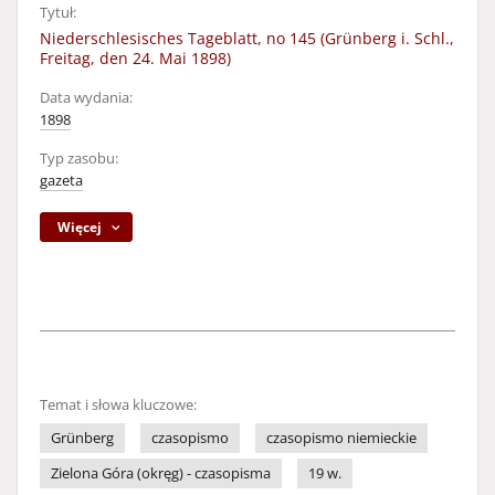
Tytuł:
Niederschlesisches Tageblatt, no 145 (Grünberg i. Schl.,
Freitag, den 24. Mai 1898)
Data wydania:
1898
Typ zasobu:
gazeta
Więcej
Temat i słowa kluczowe:
Grünberg
czasopismo
czasopismo niemieckie
Zielona Góra (okręg) - czasopisma
19 w.