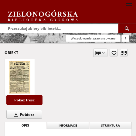
Wyszukiwanie zaawansowane
?
OBIEKT
Pokaż treść
Pobierz
OPIS
INFORMACJE
STRUKTURA