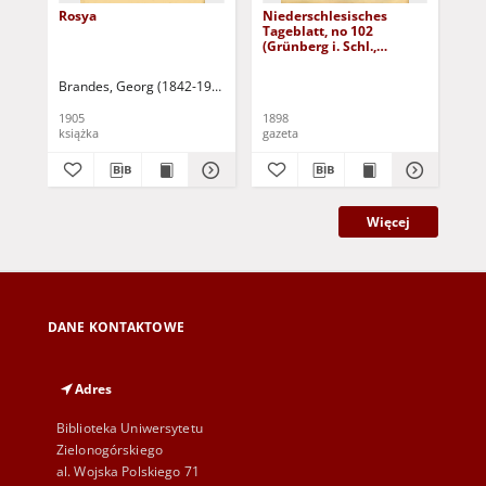
Rosya
Niederschlesisches
Ni
Tageblatt, no 102
Tag
(Grünberg i. Schl.,
(Gr
Dienstag, den 3. Mai
Fre
1898)
Brandes, Georg (1842-1927)
Sarnecka, M. - tł.
1905
1898
189
książka
gazeta
gaz
Więcej
DANE KONTAKTOWE
Adres
Biblioteka Uniwersytetu
Zielonogórskiego
al. Wojska Polskiego 71