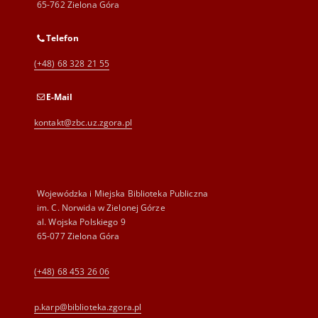
65-762 Zielona Góra
Telefon
(+48) 68 328 21 55
E-Mail
kontakt@zbc.uz.zgora.pl
Wojewódzka i Miejska Biblioteka Publiczna
im. C. Norwida w Zielonej Górze
al. Wojska Polskiego 9
65-077 Zielona Góra
(+48) 68 453 26 06
p.karp@biblioteka.zgora.pl