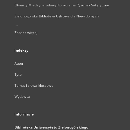
Otwarty Międzynarodowy Konkurs na Rysunek Satyryczny
Zielonogórska Biblioteka Cyfrowa dla Niewidomych
...
Zobacz więcej
Indeksy
Autor
Tytuł
Temat i słowa kluczowe
Wydawca
Informacje
Biblioteka Uniwersytetu Zielonogórskiego