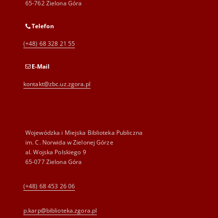
65-762 Zielona Góra
Telefon
(+48) 68 328 21 55
E-Mail
kontakt@zbc.uz.zgora.pl
Wojewódzka i Miejska Biblioteka Publiczna
im. C. Norwida w Zielonej Górze
al. Wojska Polskiego 9
65-077 Zielona Góra
(+48) 68 453 26 06
p.karp@biblioteka.zgora.pl