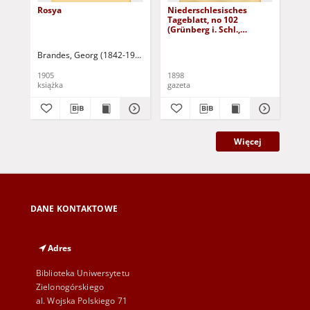
Rosya
Niederschlesisches
Ni
Tageblatt, no 102
Tag
(Grünberg i. Schl.,
(Gr
Dienstag, den 3. Mai
Fre
1898)
Brandes, Georg (1842-1927)
Sarnecka, M. - tł.
1905
1898
189
książka
gazeta
gaz
Więcej
DANE KONTAKTOWE
Adres
Biblioteka Uniwersytetu
Zielonogórskiego
al. Wojska Polskiego 71