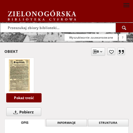
Wyszukiwanie zaawansowane
?
OBIEKT
Pokaż treść
Pobierz
OPIS
INFORMACJE
STRUKTURA