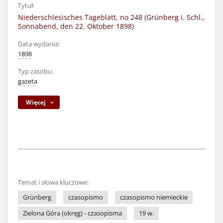
Tytuł:
Niederschlesisches Tageblatt, no 248 (Grünberg i. Schl.,
Sonnabend, den 22. Oktober 1898)
Data wydania:
1898
Typ zasobu:
gazeta
Więcej
Temat i słowa kluczowe:
Grünberg
czasopismo
czasopismo niemieckie
Zielona Góra (okręg) - czasopisma
19 w.