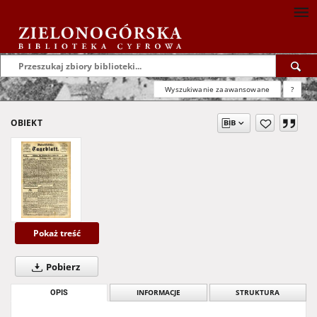
Wyszukiwanie zaawansowane
?
OBIEKT
Pokaż treść
Pobierz
OPIS
INFORMACJE
STRUKTURA