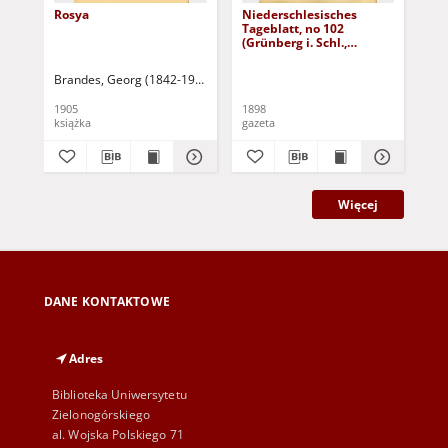
Rosya
Niederschlesisches
Ni
Tageblatt, no 102
Tag
(Grünberg i. Schl.,
(Gr
Dienstag, den 3. Mai
Fre
1898)
Brandes, Georg (1842-1927)
Sarnecka, M. - tł.
1905
1898
189
książka
gazeta
gaz
Więcej
DANE KONTAKTOWE
Adres
Biblioteka Uniwersytetu
Zielonogórskiego
al. Wojska Polskiego 71