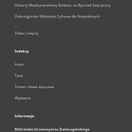
Otwarty Międzynarodowy Konkurs na Rysunek Satyryczny
Zielonogórska Biblioteka Cyfrowa dla Niewidomych
...
Zobacz więcej
Indeksy
Autor
Tytuł
Temat i słowa kluczowe
Wydawca
Informacje
Biblioteka Uniwersytetu Zielonogórskiego