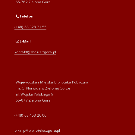
65-762 Zielona Góra
Telefon
(+48) 68 328 21 55
E-Mail
kontakt@zbc.uz.zgora.pl
Wojewódzka i Miejska Biblioteka Publiczna
im. C. Norwida w Zielonej Górze
al. Wojska Polskiego 9
65-077 Zielona Góra
(+48) 68 453 26 06
p.karp@biblioteka.zgora.pl