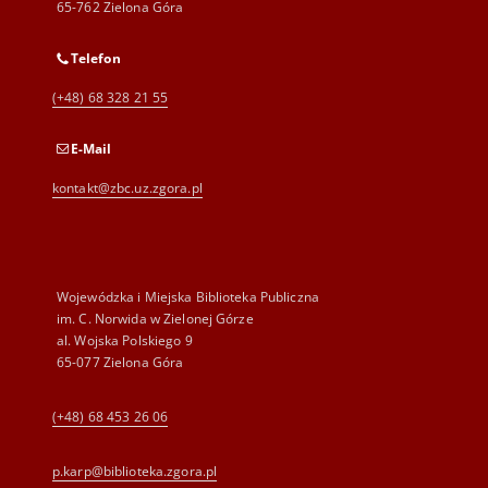
65-762 Zielona Góra
Telefon
(+48) 68 328 21 55
E-Mail
kontakt@zbc.uz.zgora.pl
Wojewódzka i Miejska Biblioteka Publiczna
im. C. Norwida w Zielonej Górze
al. Wojska Polskiego 9
65-077 Zielona Góra
(+48) 68 453 26 06
p.karp@biblioteka.zgora.pl