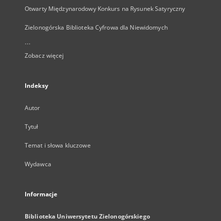
Otwarty Międzynarodowy Konkurs na Rysunek Satyryczny
Zielonogórska Biblioteka Cyfrowa dla Niewidomych
...
Zobacz więcej
Indeksy
Autor
Tytuł
Temat i słowa kluczowe
Wydawca
Informacje
Biblioteka Uniwersytetu Zielonogórskiego