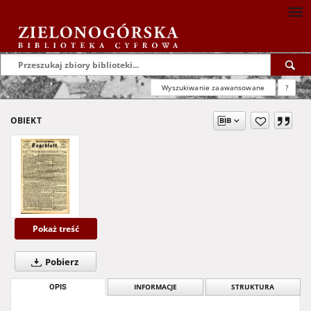
Wyszukiwanie zaawansowane
?
OBIEKT
Pokaż treść
Pobierz
OPIS
INFORMACJE
STRUKTURA