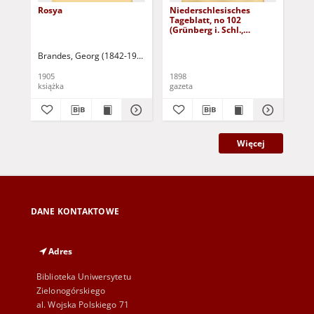
Rosya
Niederschlesisches
Ni
Tageblatt, no 102
Tag
(Grünberg i. Schl.,
(Gr
Dienstag, den 3. Mai
Fre
1898)
Brandes, Georg (1842-1927)
Sarnecka, M. - tł.
1905
1898
189
książka
gazeta
gaz
Więcej
DANE KONTAKTOWE
Adres
Biblioteka Uniwersytetu
Zielonogórskiego
al. Wojska Polskiego 71