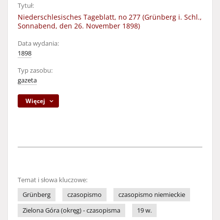
Tytuł:
Niederschlesisches Tageblatt, no 277 (Grünberg i. Schl.,
Sonnabend, den 26. November 1898)
Data wydania:
1898
Typ zasobu:
gazeta
Więcej
Temat i słowa kluczowe:
Grünberg
czasopismo
czasopismo niemieckie
Zielona Góra (okręg) - czasopisma
19 w.