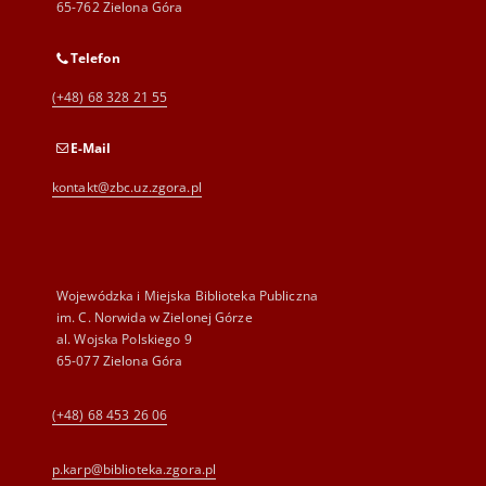
65-762 Zielona Góra
Telefon
(+48) 68 328 21 55
E-Mail
kontakt@zbc.uz.zgora.pl
Wojewódzka i Miejska Biblioteka Publiczna
im. C. Norwida w Zielonej Górze
al. Wojska Polskiego 9
65-077 Zielona Góra
(+48) 68 453 26 06
p.karp@biblioteka.zgora.pl