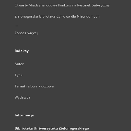
Otwarty Międzynarodowy Konkurs na Rysunek Satyryczny
Zielonogórska Biblioteka Cyfrowa dla Niewidomych
...
Zobacz więcej
Indeksy
Autor
Tytuł
Temat i słowa kluczowe
Wydawca
Informacje
Biblioteka Uniwersytetu Zielonogórskiego