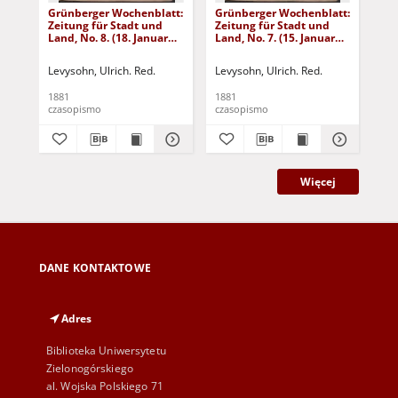
Grünberger Wochenblatt:
Grünberger Wochenblatt:
Gr
Zeitung für Stadt und
Zeitung für Stadt und
Zei
Land, No. 8. (18. Januar
Land, No. 7. (15. Januar
Lan
1881)
1881)
18
Levysohn, Ulrich. Red.
Levysohn, Ulrich. Red.
Lev
1881
1881
188
czasopismo
czasopismo
cza
Więcej
DANE KONTAKTOWE
Adres
Biblioteka Uniwersytetu
Zielonogórskiego
al. Wojska Polskiego 71