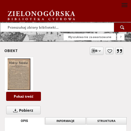
Wyszukiwanie zaawansowane
?
OBIEKT
Pokaż treść
Pobierz
OPIS
INFORMACJE
STRUKTURA