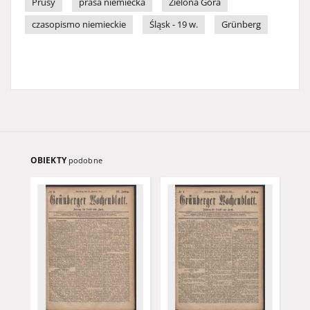
Prusy
prasa niemiecka
Zielona Góra
czasopismo niemieckie
Śląsk - 19 w.
Grünberg
OBIEKTY
podobne