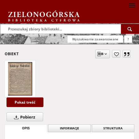
Wyszukiwanie zaawansowane
?
OBIEKT
Pokaż treść
Pobierz
OPIS
INFORMACJE
STRUKTURA