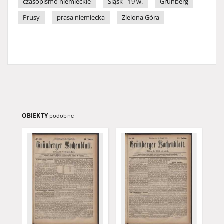
czasopismo niemieckie
Śląsk - 19 w.
Grünberg
Prusy
prasa niemiecka
Zielona Góra
OBIEKTY
podobne