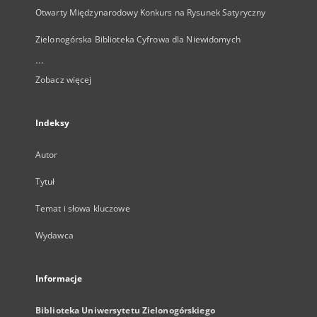
Otwarty Międzynarodowy Konkurs na Rysunek Satyryczny
Zielonogórska Biblioteka Cyfrowa dla Niewidomych
...
Zobacz więcej
Indeksy
Autor
Tytuł
Temat i słowa kluczowe
Wydawca
Informacje
Biblioteka Uniwersytetu Zielonogórskiego