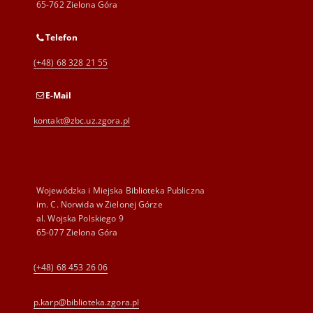
65-762 Zielona Góra
Telefon
(+48) 68 328 21 55
E-Mail
kontakt@zbc.uz.zgora.pl
Wojewódzka i Miejska Biblioteka Publiczna
im. C. Norwida w Zielonej Górze
al. Wojska Polskiego 9
65-077 Zielona Góra
(+48) 68 453 26 06
p.karp@biblioteka.zgora.pl