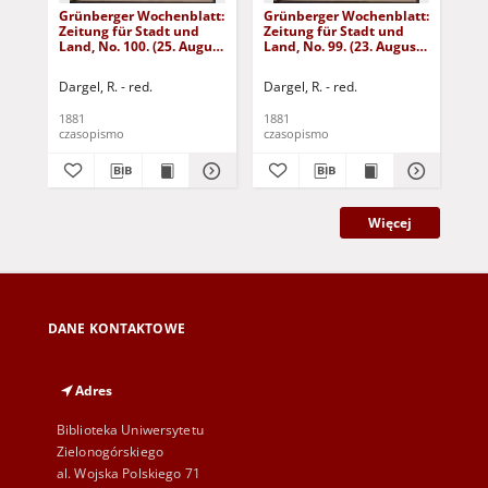
Grünberger Wochenblatt:
Grünberger Wochenblatt:
Gr
Zeitung für Stadt und
Zeitung für Stadt und
Zei
Land, No. 100. (25. August
Land, No. 99. (23. August
Lan
1881)
1881)
18
Dargel, R. - red.
Dargel, R. - red.
Dar
1881
1881
188
czasopismo
czasopismo
cza
Więcej
DANE KONTAKTOWE
Adres
Biblioteka Uniwersytetu
Zielonogórskiego
al. Wojska Polskiego 71