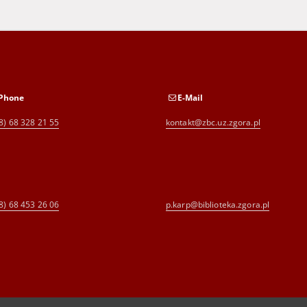
Phone
E-Mail
8) 68 328 21 55
kontakt@zbc.uz.zgora.pl
8) 68 453 26 06
p.karp@biblioteka.zgora.pl