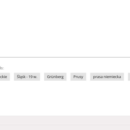
s:
ckie
Śląsk - 19 w.
Grünberg
Prusy
prasa niemiecka