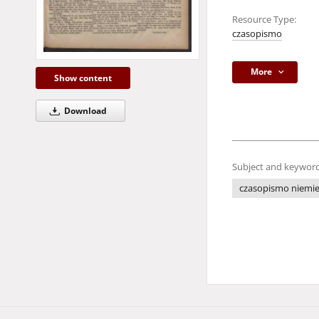
Resource Type:
czasopismo
More
Show content
Download
Subject and keyword
czasopismo niemie