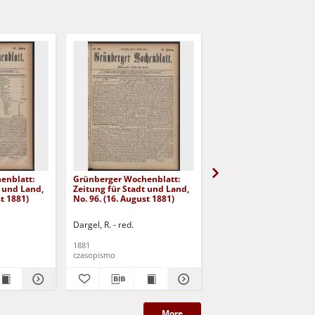
enblatt:
Grünberger Wochenblatt:
Grünberger Wochenbla
t und Land,
Zeitung für Stadt und Land,
Zeitung für Stadt und 
st 1881)
No. 96. (16. August 1881)
No. 95. (13. August 188
Dargel, R. - red.
Dargel, R. - red.
1881
1881
czasopismo
czasopismo
More