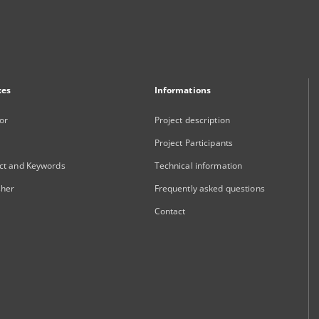
xes
Informations
or
Project description
Project Participants
ct and Keywords
Technical information
sher
Frequently asked questions
Contact