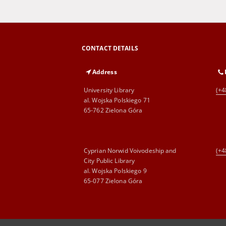
CONTACT DETAILS
Address
University Library
(+4
al. Wojska Polskiego 71
65-762 Zielona Góra
Cyprian Norwid Voivodeship and
(+4
City Public Library
al. Wojska Polskiego 9
65-077 Zielona Góra