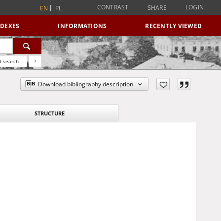
CONTRAST
LOGIN
SHARE
EN
PL
NDEXES
INFORMATIONS
RECENTLY VIEWED
 search
?
Download bibliography description
STRUCTURE