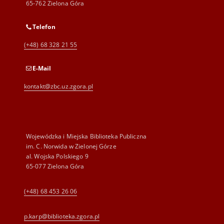
65-762 Zielona Góra
Telefon
(+48) 68 328 21 55
E-Mail
kontakt@zbc.uz.zgora.pl
Wojewódzka i Miejska Biblioteka Publiczna
im. C. Norwida w Zielonej Górze
al. Wojska Polskiego 9
65-077 Zielona Góra
(+48) 68 453 26 06
p.karp@biblioteka.zgora.pl