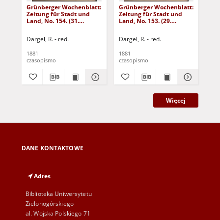
Grünberger Wochenblatt:
Grünberger Wochenblatt:
Gr
Zeitung für Stadt und
Zeitung für Stadt und
Zei
Land, No. 154. (31.
Land, No. 153. (29.
Lan
December 1881)
December 1881)
De
Dargel, R. - red.
Dargel, R. - red.
Dar
1881
1881
188
czasopismo
czasopismo
cza
Więcej
DANE KONTAKTOWE
Adres
Biblioteka Uniwersytetu
Zielonogórskiego
al. Wojska Polskiego 71