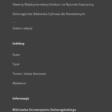
Otwarty Międzynarodowy Konkurs na Rysunek Satyryczny
Zielonogórska Biblioteka Cyfrowa dla Niewidomych
...
Zobacz więcej
Indeksy
Autor
Tytuł
Temat i słowa kluczowe
Wydawca
Informacje
Biblioteka Uniwersytetu Zielonogórskiego