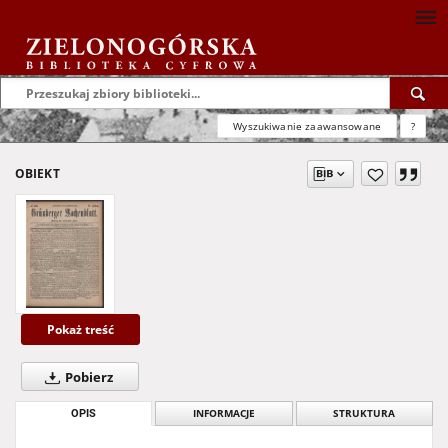
Wyszukiwanie zaawansowane
?
OBIEKT
Pokaż treść
Pobierz
OPIS
INFORMACJE
STRUKTURA