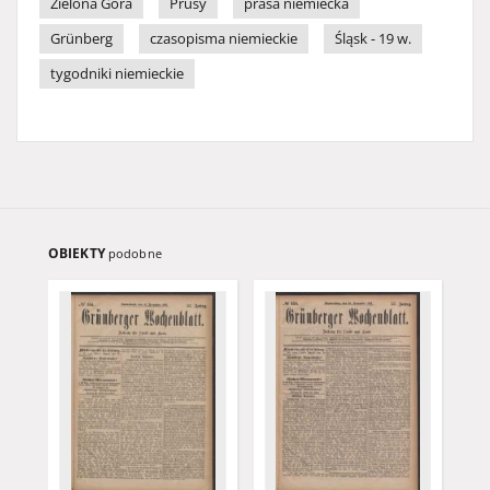
Zielona Góra
Prusy
prasa niemiecka
Grünberg
czasopisma niemieckie
Śląsk - 19 w.
tygodniki niemieckie
OBIEKTY
podobne