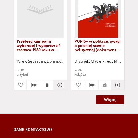
Przebieg kampanii
POPiSy w polityce: uwagi
Uw
wyborczej i wyborów z 4
o polskiej scenie
wy
czerwca 1989 roku w
politycznej (dokument
se
województwie
dostępny po zalogowaniu
200
zielonogórskim = The
tylko dla osób z
the
Pyrek, Sebastian
Dolański, Dariusz (1966 - ) - red.
Drzonek, Maciej - red.
Mieczkowski, J
Gar
course of the electoral
dysfunkcją wzroku)
par
campaign and the
in 
2010
2006
200
election of june 4 1989 in
artykuł
książka
art
Zielona Góra province
Więcej
DANE KONTAKTOWE