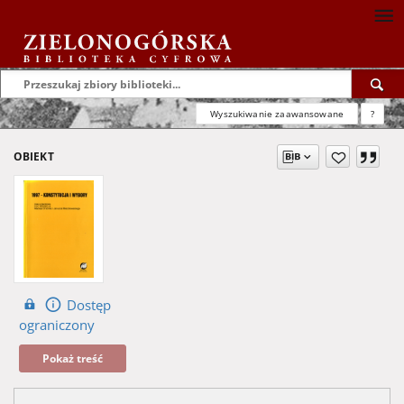
Wyszukiwanie zaawansowane
?
OBIEKT
Dostęp
ograniczony
Pokaż treść