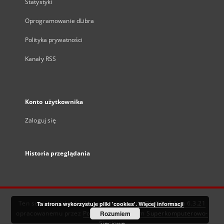
Statystyki
Oprogramowanie dLibra
Polityka prywatności
Kanały RSS
Konto użytkownika
Zaloguj się
Historia przeglądania
Ten serwis działa dzięki oprogramowaniu
DInGO dLibra 6.3.21
Ta strona wykorzystuje pliki 'cookies'.
Więcej informacji
opracowanemu przez
Poznańskie Centrum Superkomputerowo-
Rozumiem
Sieciowe