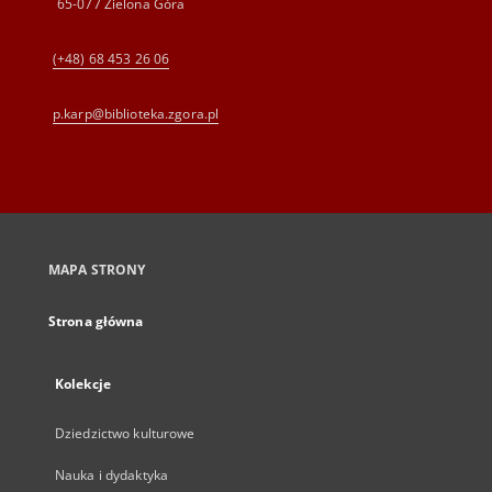
65-077 Zielona Góra
(+48) 68 453 26 06
p.karp@biblioteka.zgora.pl
MAPA STRONY
Strona główna
Kolekcje
Dziedzictwo kulturowe
Nauka i dydaktyka