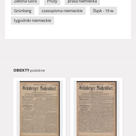
Zielona Góra
Prusy
prasa niemiecka
Grünberg
czasopisma niemieckie
Śląsk - 19 w.
tygodniki niemieckie
OBIEKTY
podobne