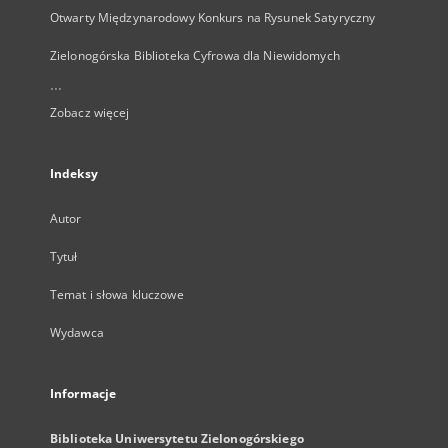
Otwarty Międzynarodowy Konkurs na Rysunek Satyryczny
Zielonogórska Biblioteka Cyfrowa dla Niewidomych
...
Zobacz więcej
Indeksy
Autor
Tytuł
Temat i słowa kluczowe
Wydawca
Informacje
Biblioteka Uniwersytetu Zielonogórskiego