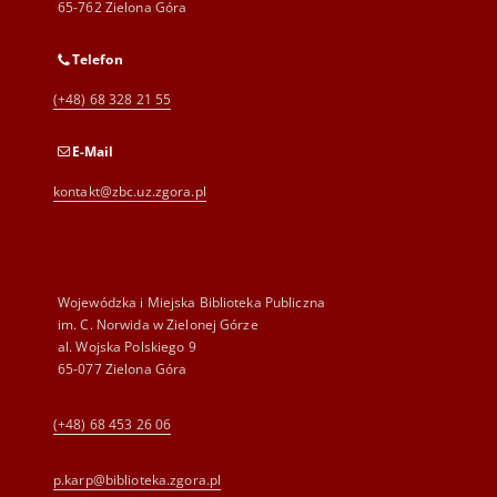
65-762 Zielona Góra
Telefon
(+48) 68 328 21 55
E-Mail
kontakt@zbc.uz.zgora.pl
Wojewódzka i Miejska Biblioteka Publiczna
im. C. Norwida w Zielonej Górze
al. Wojska Polskiego 9
65-077 Zielona Góra
(+48) 68 453 26 06
p.karp@biblioteka.zgora.pl