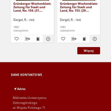
Grünberger Wochenblatt:
Grünberger Wochenblatt:
Gr
Zeitung für Stadt und
Zeitung für Stadt und
Zei
Land, No. 154. (31.
Land, No. 153. (29.
Lan
December 1881)
December 1881)
De
Dargel, R. - red.
Dargel, R. - red.
Dar
1881
1881
188
czasopismo
czasopismo
cza
Więcej
DANE KONTAKTOWE
Adres
Biblioteka Uniwersytetu
Zielonogórskiego
al. Wojska Polskiego 71