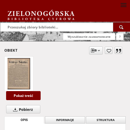
Wyszukiwanie zaawansowane
?
OBIEKT
Pokaż treść
Pobierz
OPIS
INFORMACJE
STRUKTURA