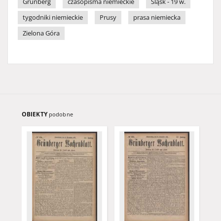
Grünberg
czasopisma niemieckie
Śląsk - 19 w.
tygodniki niemieckie
Prusy
prasa niemiecka
Zielona Góra
OBIEKTY
podobne