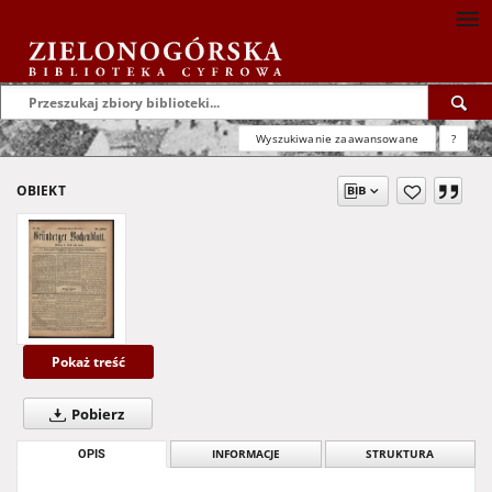
Wyszukiwanie zaawansowane
?
OBIEKT
Pokaż treść
Pobierz
OPIS
INFORMACJE
STRUKTURA