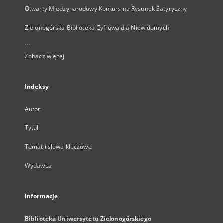
Otwarty Międzynarodowy Konkurs na Rysunek Satyryczny
Zielonogórska Biblioteka Cyfrowa dla Niewidomych
...
Zobacz więcej
Indeksy
Autor
Tytuł
Temat i słowa kluczowe
Wydawca
Informacje
Biblioteka Uniwersytetu Zielonogórskiego