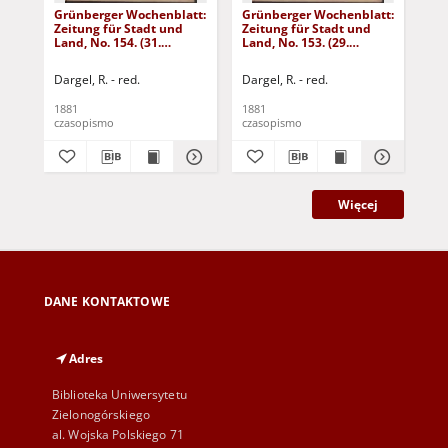
Grünberger Wochenblatt:
Grünberger Wochenblatt:
Gr
Zeitung für Stadt und
Zeitung für Stadt und
Zei
Land, No. 154. (31.
Land, No. 153. (29.
Lan
December 1881)
December 1881)
De
Dargel, R. - red.
Dargel, R. - red.
Dar
1881
1881
188
czasopismo
czasopismo
cza
Więcej
DANE KONTAKTOWE
Adres
Biblioteka Uniwersytetu
Zielonogórskiego
al. Wojska Polskiego 71