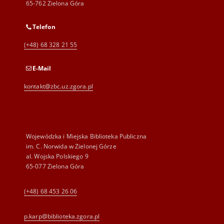
65-762 Zielona Góra
Telefon
(+48) 68 328 21 55
E-Mail
kontakt@zbc.uz.zgora.pl
Wojewódzka i Miejska Biblioteka Publiczna
im. C. Norwida w Zielonej Górze
al. Wojska Polskiego 9
65-077 Zielona Góra
(+48) 68 453 26 06
p.karp@biblioteka.zgora.pl