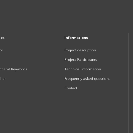
xes
Informations
or
Project description
Project Participants
ct and Keywords
Technical information
sher
Frequently asked questions
Contact