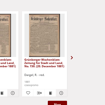
enblatt:
Grünberger Wochenblatt:
Grünberger Wochenbla
t und Land,
Zeitung für Stadt und Land,
Zeitung für Stadt und 
cember 1881)
No. 150. (20. December 1881)
No. 149. (17. December
Dargel, R. - red.
Dargel, R. - red.
1881
1881
czasopismo
czasopismo
More