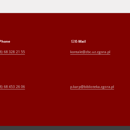
Phone
E-Mail
8) 68 328 21 55
kontakt@zbc.uz.zgora.pl
8) 68 453 26 06
p.karp@biblioteka.zgora.pl