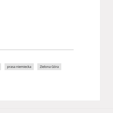
prasa niemiecka
Zielona Góra