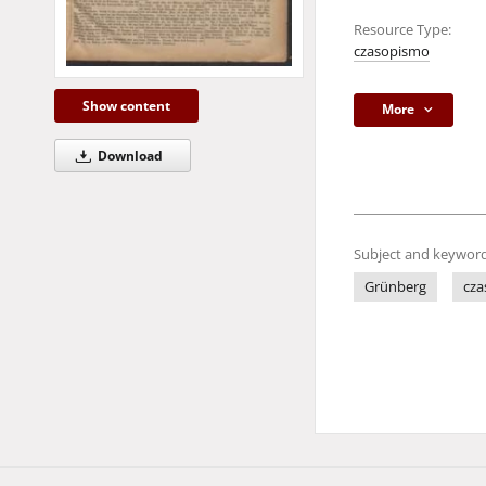
Resource Type:
czasopismo
Show content
More
Download
Subject and keyword
Grünberg
cza