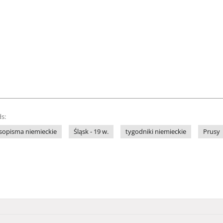
s:
sopisma niemieckie
Śląsk - 19 w.
tygodniki niemieckie
Prusy