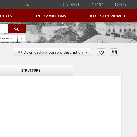
CONTRAST
LOGIN
SHARE
EN
PL
NDEXES
INFORMATIONS
RECENTLY VIEWED
 search
?
Download bibliography description
STRUCTURE