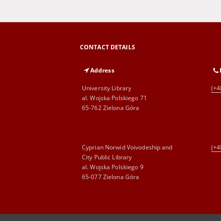
CONTACT DETAILS
Address
University Library
(+4
al. Wojska Polskiego 71
65-762 Zielona Góra
Cyprian Norwid Voivodeship and
(+4
City Public Library
al. Wojska Polskiego 9
65-077 Zielona Góra