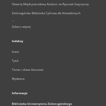
Otwarty Międzynarodowy Konkurs na Rysunek Satyryczny
Zielonogórska Biblioteka Cyfrowa dla Niewidomych
...
Zobacz więcej
Indeksy
Autor
Tytuł
Temat i słowa kluczowe
Wydawca
Informacje
Biblioteka Uniwersytetu Zielonogórskiego