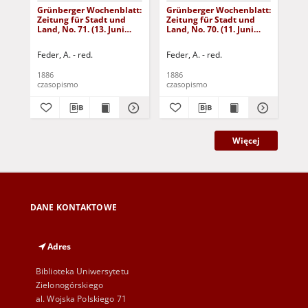
Grünberger Wochenblatt:
Grünberger Wochenblatt:
Gr
Zeitung für Stadt und
Zeitung für Stadt und
Zei
Land, No. 71. (13. Juni
Land, No. 70. (11. Juni
Lan
1886)
1886)
18
Feder, A. - red.
Feder, A. - red.
Fed
1886
1886
188
czasopismo
czasopismo
cza
Więcej
DANE KONTAKTOWE
Adres
Biblioteka Uniwersytetu
Zielonogórskiego
al. Wojska Polskiego 71