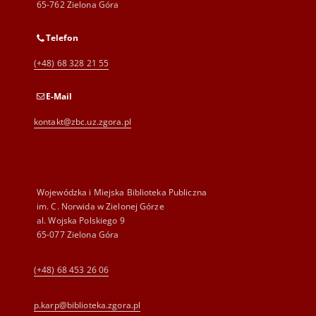
65-762 Zielona Góra
Telefon
(+48) 68 328 21 55
E-Mail
kontakt@zbc.uz.zgora.pl
Wojewódzka i Miejska Biblioteka Publiczna
im. C. Norwida w Zielonej Górze
al. Wojska Polskiego 9
65-077 Zielona Góra
(+48) 68 453 26 06
p.karp@biblioteka.zgora.pl