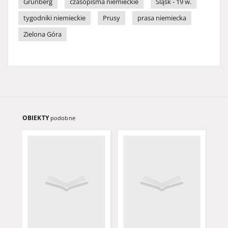
Grünberg
czasopisma niemieckie
Śląsk - 19 w.
tygodniki niemieckie
Prusy
prasa niemiecka
Zielona Góra
OBIEKTY
podobne