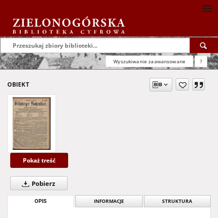
Wyszukiwanie zaawansowane
?
OBIEKT
Pokaż treść
Pobierz
OPIS
INFORMACJE
STRUKTURA