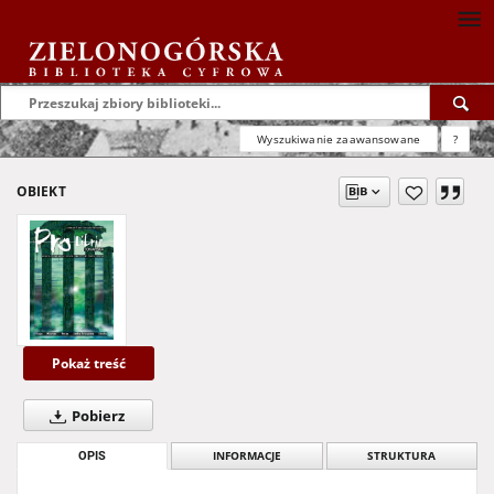
Wyszukiwanie zaawansowane
?
OBIEKT
Pokaż treść
Pobierz
OPIS
INFORMACJE
STRUKTURA