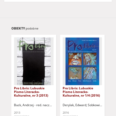
OBIEKTY
podobne
Pro Libris: Lubuskie
Pro Libris: Lubuskie
Pro
Pismo Literacko-
Pismo Literacko-
Pis
Kulturalne, nr 3 (2013)
Kulturalne, nr 1/4 (2016)
Kul
Buck, Andrzej - red. naczelny
Gryska, Magdalena. Red.
Derylak, Edward
Sobkowiak, Czesław
Mielczarek, Ew
Buc
2013
2016
201