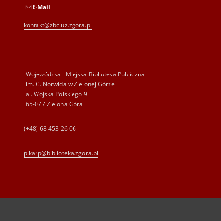
E-Mail
kontakt@zbc.uz.zgora.pl
Wojewódzka i Miejska Biblioteka Publiczna
im. C. Norwida w Zielonej Górze
al. Wojska Polskiego 9
65-077 Zielona Góra
(+48) 68 453 26 06
p.karp@biblioteka.zgora.pl