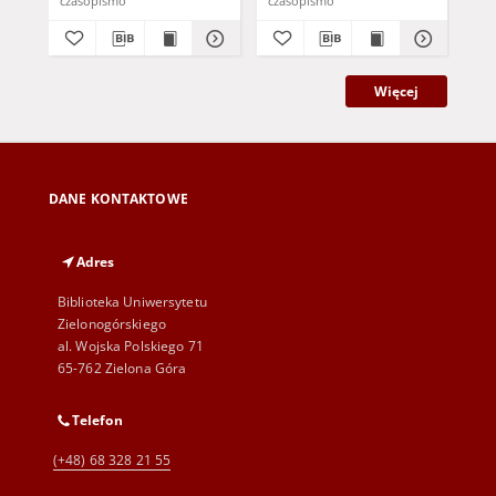
czasopismo
czasopismo
cza
Więcej
DANE KONTAKTOWE
Adres
Biblioteka Uniwersytetu
Zielonogórskiego
al. Wojska Polskiego 71
65-762 Zielona Góra
Telefon
(+48) 68 328 21 55