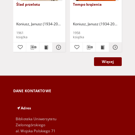
Ślad przelotu
Tempo krążenia
Zi
Koniusz, Janusz (1934-2017)
Koniusz, Janusz (1934-2017)
Kon
1961
1958
197
książka
książka
ksi
Więcej
DANE KONTAKTOWE
Adres
Biblioteka Uniwersytetu
Zielonogórskiego
al. Wojska Polskiego 71