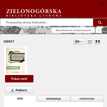
Wyszukiwanie zaawansowane
?
OBIEKT
Pokaż treść
Pobierz
OPIS
INFORMACJE
STRUKTURA