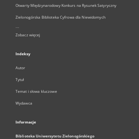
Otwarty Międzynarodowy Konkurs na Rysunek Satyryczny
Zielonogórska Biblioteka Cyfrowa dla Niewidomych
...
Zobacz więcej
Indeksy
Autor
Tytuł
Temat i słowa kluczowe
Wydawca
Informacje
Biblioteka Uniwersytetu Zielonogórskiego