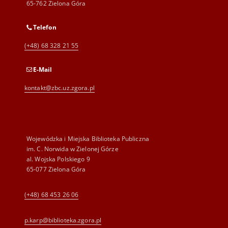
65-762 Zielona Góra
Telefon
(+48) 68 328 21 55
E-Mail
kontakt@zbc.uz.zgora.pl
Wojewódzka i Miejska Biblioteka Publiczna
im. C. Norwida w Zielonej Górze
al. Wojska Polskiego 9
65-077 Zielona Góra
(+48) 68 453 26 06
p.karp@biblioteka.zgora.pl