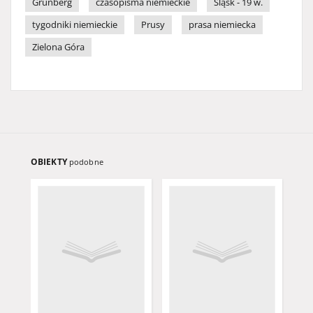
Grünberg
czasopisma niemieckie
Śląsk - 19 w.
tygodniki niemieckie
Prusy
prasa niemiecka
Zielona Góra
OBIEKTY
podobne