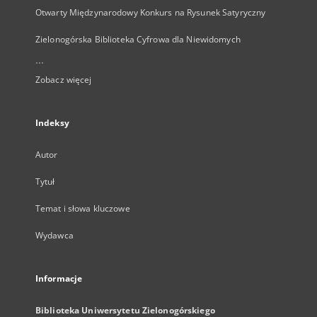
Otwarty Międzynarodowy Konkurs na Rysunek Satyryczny
Zielonogórska Biblioteka Cyfrowa dla Niewidomych
...
Zobacz więcej
Indeksy
Autor
Tytuł
Temat i słowa kluczowe
Wydawca
Informacje
Biblioteka Uniwersytetu Zielonogórskiego