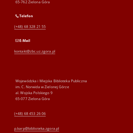
65-762 Zielona Góra
Telefon
(+48) 68 328 21 55
E-Mail
kontakt@zbc.uz.zgora.pl
Wojewódzka i Miejska Biblioteka Publiczna
im. C. Norwida w Zielonej Górze
al. Wojska Polskiego 9
65-077 Zielona Góra
(+48) 68 453 26 06
p.karp@biblioteka.zgora.pl