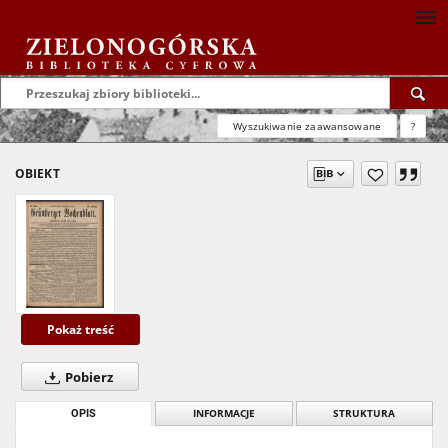
Wyszukiwanie zaawansowane
?
OBIEKT
Pokaż treść
Pobierz
OPIS
INFORMACJE
STRUKTURA