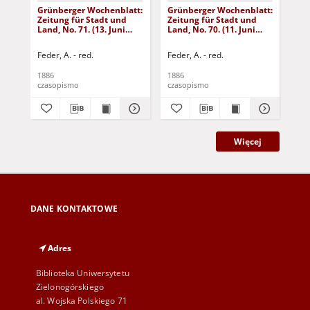
Grünberger Wochenblatt:
Grünberger Wochenblatt:
Gr
Zeitung für Stadt und
Zeitung für Stadt und
Zei
Land, No. 71. (13. Juni
Land, No. 70. (11. Juni
Lan
1886)
1886)
18
Feder, A. - red.
Feder, A. - red.
Fed
1886
1886
188
czasopismo
czasopismo
cza
Więcej
DANE KONTAKTOWE
Adres
Biblioteka Uniwersytetu
Zielonogórskiego
al. Wojska Polskiego 71