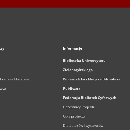
ksy
Informacje
Biblioteka Uniwersytetu
Zielonogórskiego
 i słowa kluczowe
Wojewódzka i Miejska Biblioteka
wca
Publiczna
Federacja Bibliotek Cyfrowych
Uczestnicy Projektu
Opis projektu
Dla autorów i wydawców