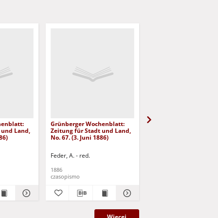
enblatt:
Grünberger Wochenblatt:
Grünberger Wochenbla
t und Land,
Zeitung für Stadt und Land,
Zeitung für Stadt und 
86)
No. 67. (3. Juni 1886)
No. 66. (2. Juni 1886)
Feder, A. - red.
Feder, A. - red.
1886
1886
czasopismo
czasopismo
Więcej