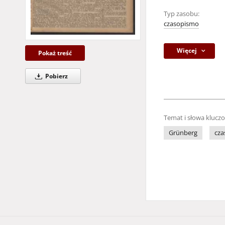
Typ zasobu:
czasopismo
Więcej
Pokaż treść
Pobierz
Temat i słowa klucz
Grünberg
cza