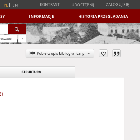
KONTRAST
ZALOGUJ SIĘ
UDOSTĘPNIJ
PL
EN
SY
INFORMACJE
HISTORIA PRZEGLĄDANIA
nsowane
?
Pobierz opis bibliograficzny
STRUKTURA
2)