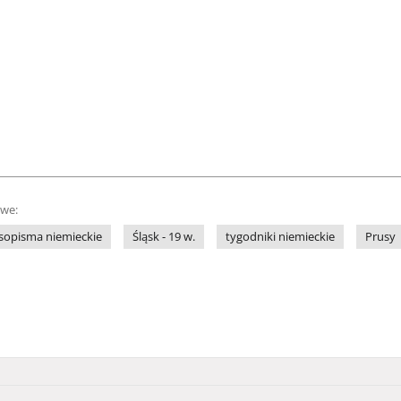
owe:
sopisma niemieckie
Śląsk - 19 w.
tygodniki niemieckie
Prusy