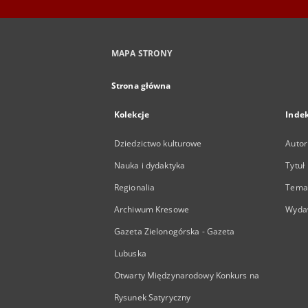
MAPA STRONY
Strona główna
Kolekcje
Inde
Dziedzictwo kulturowe
Autor
Nauka i dydaktyka
Tytuł
Regionalia
Temat
Archiwum Kresowe
Wyda
Gazeta Zielonogórska - Gazeta
Lubuska
Otwarty Międzynarodowy Konkurs na
Rysunek Satyryczny