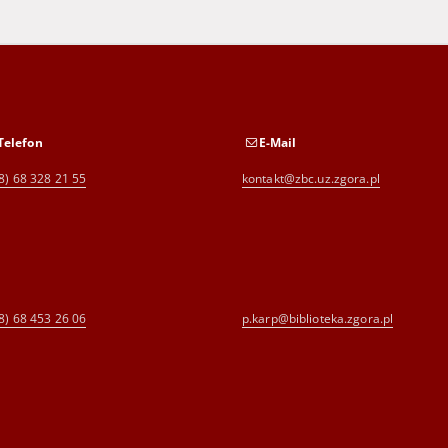
Telefon
E-Mail
8) 68 328 21 55
kontakt@zbc.uz.zgora.pl
8) 68 453 26 06
p.karp@biblioteka.zgora.pl