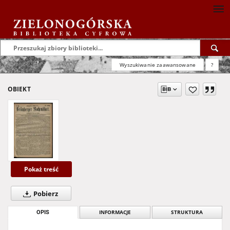
Wyszukiwanie zaawansowane
?
OBIEKT
Pokaż treść
Pobierz
OPIS
INFORMACJE
STRUKTURA