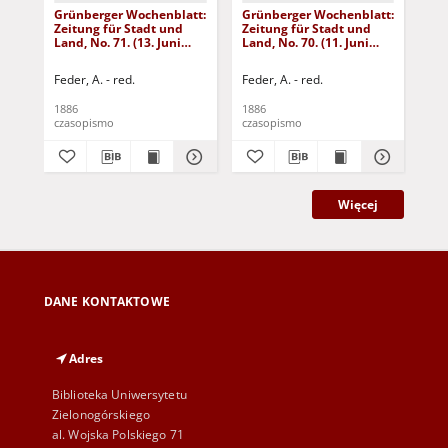
Grünberger Wochenblatt:
Grünberger Wochenblatt:
Gr
Zeitung für Stadt und
Zeitung für Stadt und
Zei
Land, No. 71. (13. Juni
Land, No. 70. (11. Juni
Lan
1886)
1886)
18
Feder, A. - red.
Feder, A. - red.
Fed
1886
1886
188
czasopismo
czasopismo
cza
Więcej
DANE KONTAKTOWE
Adres
Biblioteka Uniwersytetu
Zielonogórskiego
al. Wojska Polskiego 71