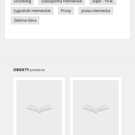
Grünberg
czasopisma niemieckie
Śląsk - 19 w.
tygodniki niemieckie
Prusy
prasa niemiecka
Zielona Góra
OBIEKTY
podobne