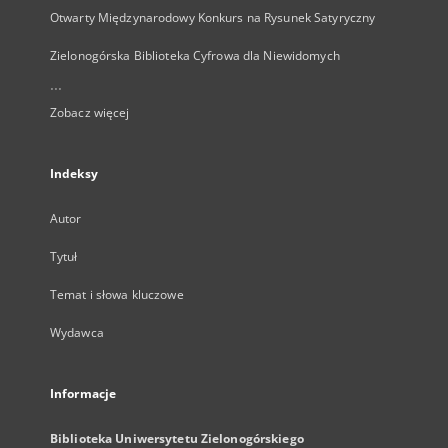
Otwarty Międzynarodowy Konkurs na Rysunek Satyryczny
Zielonogórska Biblioteka Cyfrowa dla Niewidomych
...
Zobacz więcej
Indeksy
Autor
Tytuł
Temat i słowa kluczowe
Wydawca
Informacje
Biblioteka Uniwersytetu Zielonogórskiego