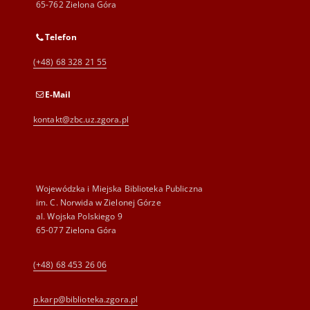
65-762 Zielona Góra
Telefon
(+48) 68 328 21 55
E-Mail
kontakt@zbc.uz.zgora.pl
Wojewódzka i Miejska Biblioteka Publiczna
im. C. Norwida w Zielonej Górze
al. Wojska Polskiego 9
65-077 Zielona Góra
(+48) 68 453 26 06
p.karp@biblioteka.zgora.pl