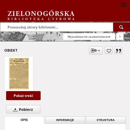
Wyszukiwanie zaawansowane
?
OBIEKT
Pokaż treść
Pobierz
OPIS
INFORMACJE
STRUKTURA