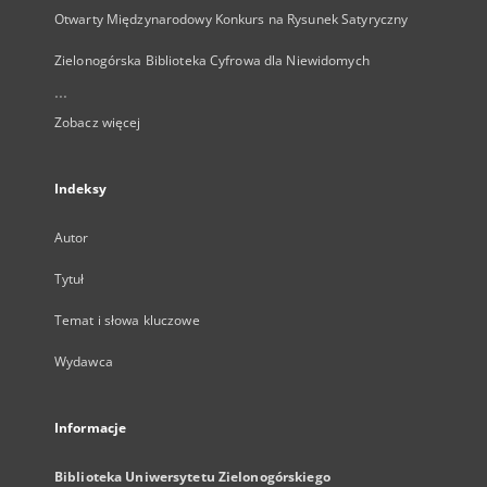
Otwarty Międzynarodowy Konkurs na Rysunek Satyryczny
Zielonogórska Biblioteka Cyfrowa dla Niewidomych
...
Zobacz więcej
Indeksy
Autor
Tytuł
Temat i słowa kluczowe
Wydawca
Informacje
Biblioteka Uniwersytetu Zielonogórskiego