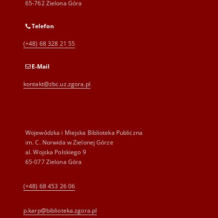
65-762 Zielona Góra
Telefon
(+48) 68 328 21 55
E-Mail
kontakt@zbc.uz.zgora.pl
Wojewódzka i Miejska Biblioteka Publiczna
im. C. Norwida w Zielonej Górze
al. Wojska Polskiego 9
65-077 Zielona Góra
(+48) 68 453 26 06
p.karp@biblioteka.zgora.pl