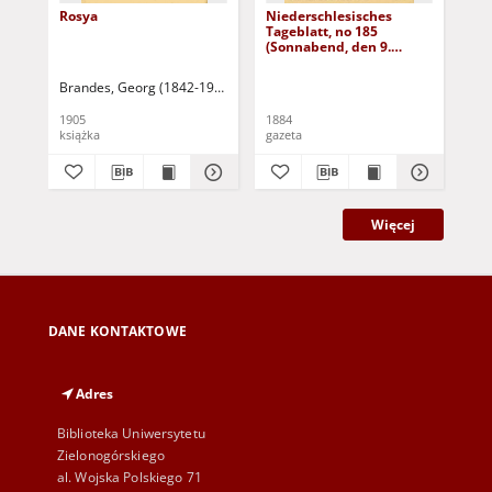
Rosya
Niederschlesisches
Ni
Tageblatt, no 185
Tag
(Sonnabend, den 9.
(S
August 1884)
Au
Brandes, Georg (1842-1927)
Sarnecka, M. - tł.
1905
1884
188
książka
gazeta
gaz
Więcej
DANE KONTAKTOWE
Adres
Biblioteka Uniwersytetu
Zielonogórskiego
al. Wojska Polskiego 71