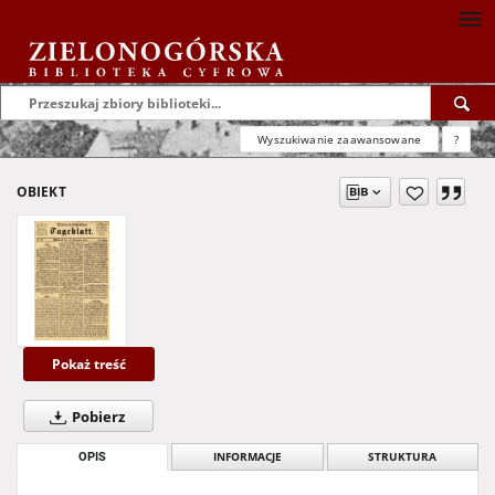
Wyszukiwanie zaawansowane
?
OBIEKT
Pokaż treść
Pobierz
OPIS
INFORMACJE
STRUKTURA