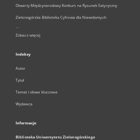
Otwarty Międzynarodowy Konkurs na Rysunek Satyryczny
Zielonogórska Biblioteka Cyfrowa dla Niewidomych
...
Zobacz więcej
Indeksy
Autor
Tytuł
Temat i słowa kluczowe
Wydawca
Informacje
Biblioteka Uniwersytetu Zielonogórskiego