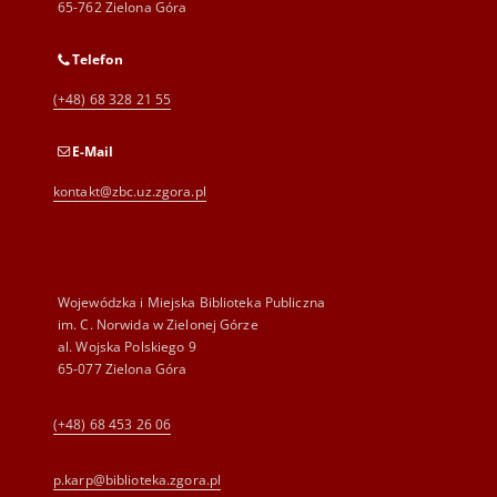
65-762 Zielona Góra
Telefon
(+48) 68 328 21 55
E-Mail
kontakt@zbc.uz.zgora.pl
Wojewódzka i Miejska Biblioteka Publiczna
im. C. Norwida w Zielonej Górze
al. Wojska Polskiego 9
65-077 Zielona Góra
(+48) 68 453 26 06
p.karp@biblioteka.zgora.pl