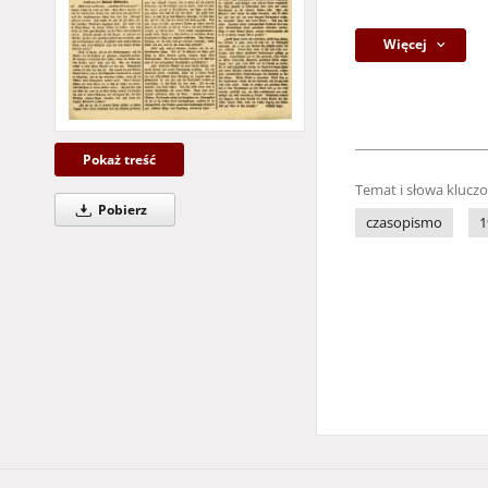
Więcej
Pokaż treść
Temat i słowa klucz
Pobierz
czasopismo
1