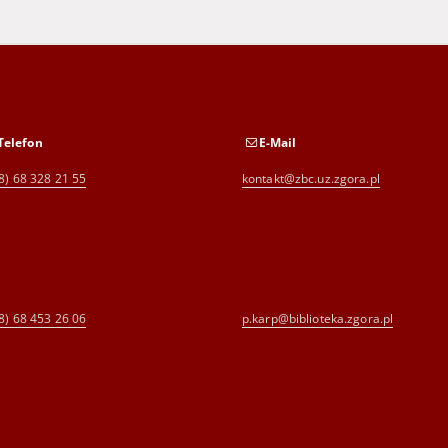
Telefon
E-Mail
8) 68 328 21 55
kontakt@zbc.uz.zgora.pl
8) 68 453 26 06
p.karp@biblioteka.zgora.pl