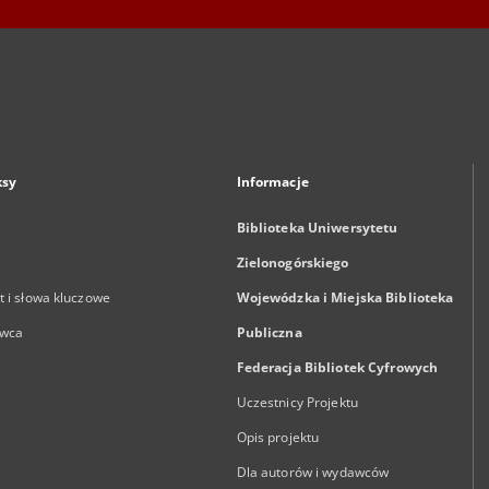
ksy
Informacje
Biblioteka Uniwersytetu
Zielonogórskiego
 i słowa kluczowe
Wojewódzka i Miejska Biblioteka
wca
Publiczna
Federacja Bibliotek Cyfrowych
Uczestnicy Projektu
Opis projektu
Dla autorów i wydawców