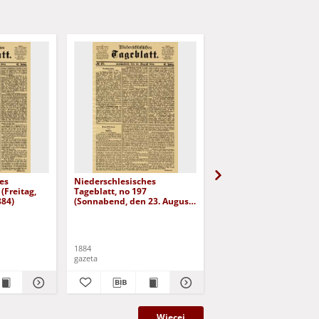
es
Niederschlesisches
Niederschlesisches
(Freitag,
Tageblatt, no 197
Tageblatt, no 182 (Mit
884)
(Sonnabend, den 23. August
den 6. August 1884)
1884)
1884
1884
gazeta
gazeta
Więcej