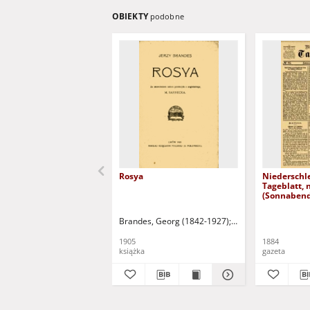
OBIEKTY
podobne
Rosya
Niederschl
Tageblatt, 
(Sonnabend
1884)
Brandes, Georg (1842-1927)
Sarnecka, M. - tł.
1905
1884
książka
gazeta