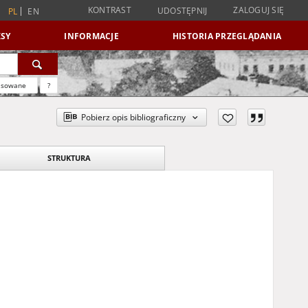
KONTRAST
ZALOGUJ SIĘ
UDOSTĘPNIJ
PL
EN
SY
INFORMACJE
HISTORIA PRZEGLĄDANIA
nsowane
?
Pobierz opis bibliograficzny
STRUKTURA