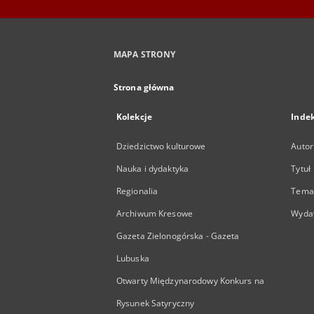
MAPA STRONY
Strona główna
Kolekcje
Inde
Dziedzictwo kulturowe
Autor
Nauka i dydaktyka
Tytuł
Regionalia
Temat
Archiwum Kresowe
Wyda
Gazeta Zielonogórska - Gazeta
Lubuska
Otwarty Międzynarodowy Konkurs na
Rysunek Satyryczny