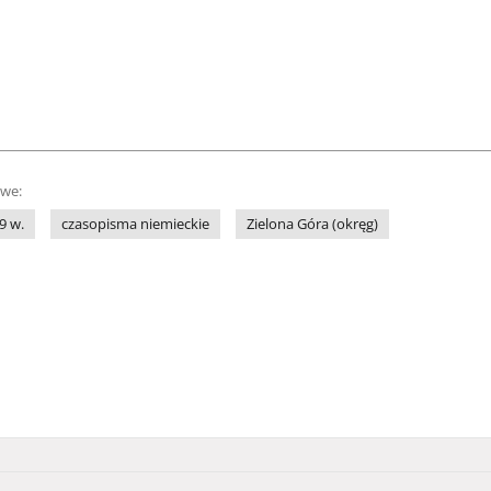
owe:
9 w.
czasopisma niemieckie
Zielona Góra (okręg)