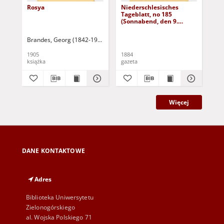
Rosya
Niederschlesisches
Ni
Tageblatt, no 185
Tag
(Sonnabend, den 9.
(S
August 1884)
Au
Brandes, Georg (1842-1927)
Sarnecka, M. - tł.
1905
1884
188
książka
gazeta
gaz
Więcej
DANE KONTAKTOWE
Adres
Biblioteka Uniwersytetu
Zielonogórskiego
al. Wojska Polskiego 71