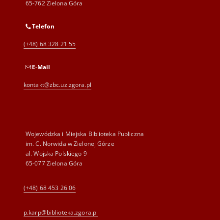
65-762 Zielona Góra
Telefon
(+48) 68 328 21 55
E-Mail
kontakt@zbc.uz.zgora.pl
Wojewódzka i Miejska Biblioteka Publiczna
im. C. Norwida w Zielonej Górze
al. Wojska Polskiego 9
65-077 Zielona Góra
(+48) 68 453 26 06
p.karp@biblioteka.zgora.pl