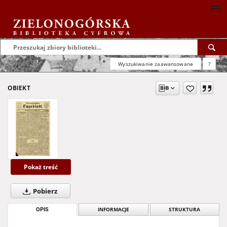
Wyszukiwanie zaawansowane
?
OBIEKT
Pokaż treść
Pobierz
OPIS
INFORMACJE
STRUKTURA