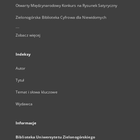
Otwarty Międzynarodowy Konkurs na Rysunek Satyryczny
Zielonogórska Biblioteka Cyfrowa dla Niewidomych
...
Zobacz więcej
Indeksy
Autor
Tytuł
Temat i słowa kluczowe
Wydawca
Informacje
Biblioteka Uniwersytetu Zielonogórskiego