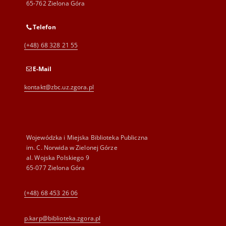
65-762 Zielona Góra
Telefon
(+48) 68 328 21 55
E-Mail
kontakt@zbc.uz.zgora.pl
Wojewódzka i Miejska Biblioteka Publiczna
im. C. Norwida w Zielonej Górze
al. Wojska Polskiego 9
65-077 Zielona Góra
(+48) 68 453 26 06
p.karp@biblioteka.zgora.pl