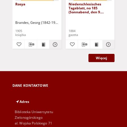
Rosya
Niederschlesisches
Ni
Tageblatt, no 185
Tag
(Sonnabend, den 9.
(S
August 1884)
Au
Brandes, Georg (1842-1927)
Sarnecka, M. - tł.
1905
1884
188
książka
gazeta
gaz
Więcej
DANE KONTAKTOWE
Adres
Biblioteka Uniwersytetu
Zielonogórskiego
al. Wojska Polskiego 71