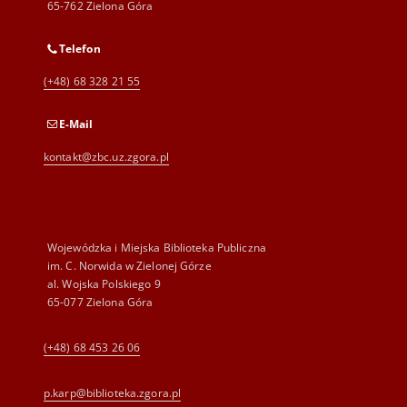
65-762 Zielona Góra
Telefon
(+48) 68 328 21 55
E-Mail
kontakt@zbc.uz.zgora.pl
Wojewódzka i Miejska Biblioteka Publiczna
im. C. Norwida w Zielonej Górze
al. Wojska Polskiego 9
65-077 Zielona Góra
(+48) 68 453 26 06
p.karp@biblioteka.zgora.pl