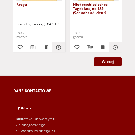
Rosya
Niederschlesisches
Ni
Tageblatt, no 185
Tag
(Sonnabend, den 9.
(S
August 1884)
Au
Brandes, Georg (1842-1927)
Sarnecka, M. - tł.
1905
1884
188
książka
gazeta
gaz
Więcej
DANE KONTAKTOWE
Adres
Biblioteka Uniwersytetu
Zielonogórskiego
al. Wojska Polskiego 71