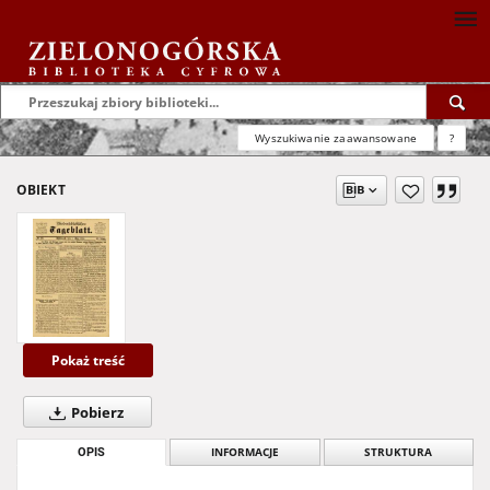
Wyszukiwanie zaawansowane
?
OBIEKT
Pokaż treść
Pobierz
OPIS
INFORMACJE
STRUKTURA