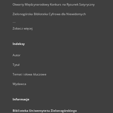
Otwarty Międzynarodowy Konkurs na Rysunek Satyryczny
Zielonogórska Biblioteka Cyfrowa dla Niewidomych
...
Zobacz więcej
Indeksy
Autor
Tytuł
Temat i słowa kluczowe
Wydawca
Informacje
Biblioteka Uniwersytetu Zielonogórskiego