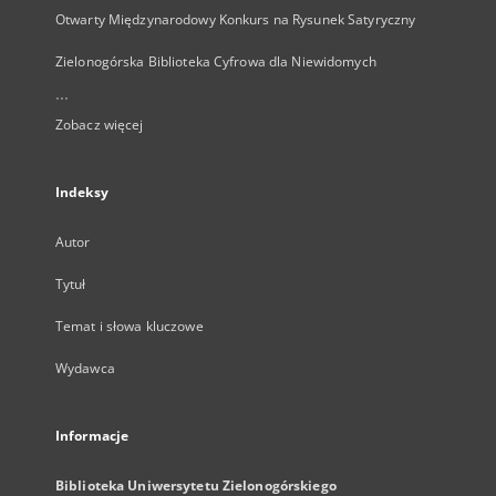
Otwarty Międzynarodowy Konkurs na Rysunek Satyryczny
Zielonogórska Biblioteka Cyfrowa dla Niewidomych
...
Zobacz więcej
Indeksy
Autor
Tytuł
Temat i słowa kluczowe
Wydawca
Informacje
Biblioteka Uniwersytetu Zielonogórskiego