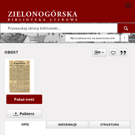
Wyszukiwanie zaawansowane
?
OBIEKT
Pokaż treść
Pobierz
OPIS
INFORMACJE
STRUKTURA