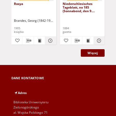
Rosya
Niederschlesisches
Ni
Tageblatt, no 185
Tag
(Sonnabend, den 9.
(S
August 1884)
Au
Brandes, Georg (1842-1927)
Sarnecka, M. - tł.
1905
1884
188
książka
gazeta
gaz
Więcej
DANE KONTAKTOWE
Adres
Biblioteka Uniwersytetu
Zielonogórskiego
al. Wojska Polskiego 71