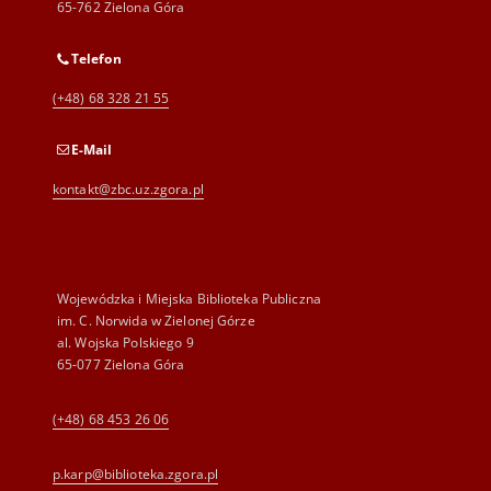
65-762 Zielona Góra
Telefon
(+48) 68 328 21 55
E-Mail
kontakt@zbc.uz.zgora.pl
Wojewódzka i Miejska Biblioteka Publiczna
im. C. Norwida w Zielonej Górze
al. Wojska Polskiego 9
65-077 Zielona Góra
(+48) 68 453 26 06
p.karp@biblioteka.zgora.pl