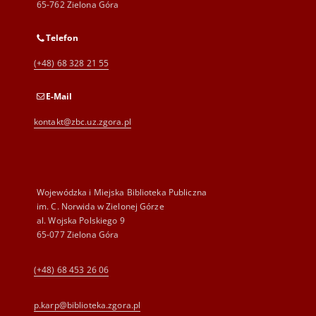
65-762 Zielona Góra
Telefon
(+48) 68 328 21 55
E-Mail
kontakt@zbc.uz.zgora.pl
Wojewódzka i Miejska Biblioteka Publiczna
im. C. Norwida w Zielonej Górze
al. Wojska Polskiego 9
65-077 Zielona Góra
(+48) 68 453 26 06
p.karp@biblioteka.zgora.pl