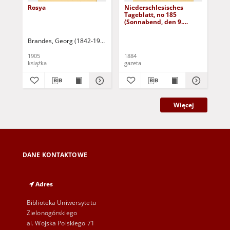
Rosya
Niederschlesisches
Ni
Tageblatt, no 185
Tag
(Sonnabend, den 9.
(S
August 1884)
Au
Brandes, Georg (1842-1927)
Sarnecka, M. - tł.
1905
1884
188
książka
gazeta
gaz
Więcej
DANE KONTAKTOWE
Adres
Biblioteka Uniwersytetu
Zielonogórskiego
al. Wojska Polskiego 71