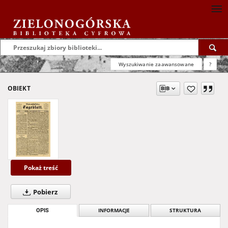
Wyszukiwanie zaawansowane
?
OBIEKT
Pokaż treść
Pobierz
OPIS
INFORMACJE
STRUKTURA