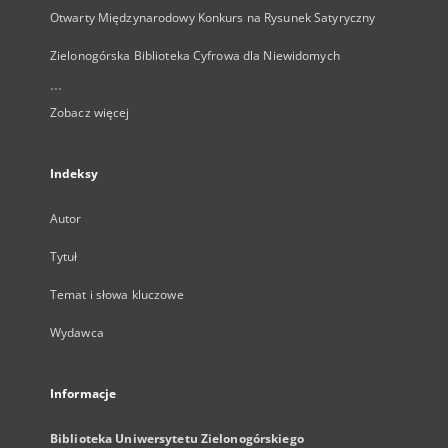
Otwarty Międzynarodowy Konkurs na Rysunek Satyryczny
Zielonogórska Biblioteka Cyfrowa dla Niewidomych
...
Zobacz więcej
Indeksy
Autor
Tytuł
Temat i słowa kluczowe
Wydawca
Informacje
Biblioteka Uniwersytetu Zielonogórskiego