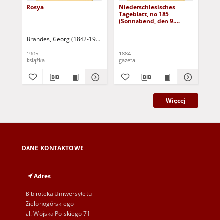
Rosya
Niederschlesisches
Ni
Tageblatt, no 185
Tag
(Sonnabend, den 9.
(S
August 1884)
Au
Brandes, Georg (1842-1927)
Sarnecka, M. - tł.
1905
1884
188
książka
gazeta
gaz
Więcej
DANE KONTAKTOWE
Adres
Biblioteka Uniwersytetu
Zielonogórskiego
al. Wojska Polskiego 71