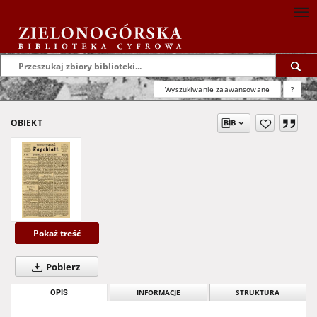
Wyszukiwanie zaawansowane
?
OBIEKT
Pokaż treść
Pobierz
OPIS
INFORMACJE
STRUKTURA