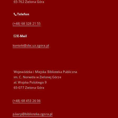
65-762 Zielona Góra
Telefon
(+48) 68 328 21 55
E-Mail
kontakt@zbc.uz.zgora.pl
Wojewódzka i Miejska Biblioteka Publiczna
im. C. Norwida w Zielonej Górze
al. Wojska Polskiego 9
65-077 Zielona Góra
(+48) 68 453 26 06
p.karp@biblioteka.zgora.pl