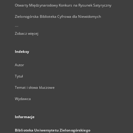
Otwarty Międzynarodowy Konkurs na Rysunek Satyryczny
Zielonogórska Biblioteka Cyfrowa dla Niewidomych
...
Zobacz więcej
Indeksy
Autor
Tytuł
Temat i słowa kluczowe
Wydawca
Informacje
Biblioteka Uniwersytetu Zielonogórskiego