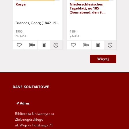
Rosya
Niederschlesisches
Ni
Tageblatt, no 185
Tag
(Sonnabend, den 9.
(S
August 1884)
Au
Brandes, Georg (1842-1927)
Sarnecka, M. - tł.
1905
1884
188
książka
gazeta
gaz
Więcej
DANE KONTAKTOWE
Adres
Biblioteka Uniwersytetu
Zielonogórskiego
al. Wojska Polskiego 71