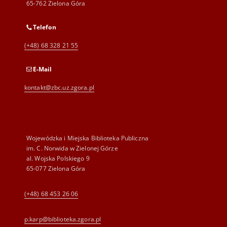
65-762 Zielona Góra
Telefon
(+48) 68 328 21 55
E-Mail
kontakt@zbc.uz.zgora.pl
Wojewódzka i Miejska Biblioteka Publiczna
im. C. Norwida w Zielonej Górze
al. Wojska Polskiego 9
65-077 Zielona Góra
(+48) 68 453 26 06
p.karp@biblioteka.zgora.pl