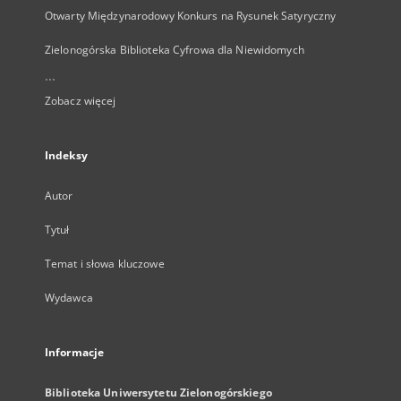
Otwarty Międzynarodowy Konkurs na Rysunek Satyryczny
Zielonogórska Biblioteka Cyfrowa dla Niewidomych
...
Zobacz więcej
Indeksy
Autor
Tytuł
Temat i słowa kluczowe
Wydawca
Informacje
Biblioteka Uniwersytetu Zielonogórskiego