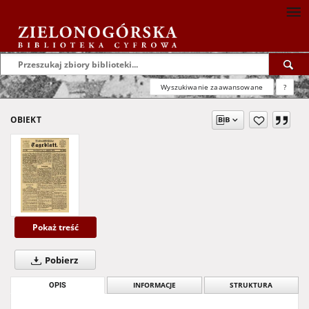
Wyszukiwanie zaawansowane
?
OBIEKT
Pokaż treść
Pobierz
OPIS
INFORMACJE
STRUKTURA